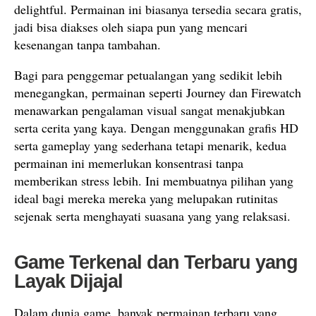
delightful. Permainan ini biasanya tersedia secara gratis,
jadi bisa diakses oleh siapa pun yang mencari
kesenangan tanpa tambahan.
Bagi para penggemar petualangan yang sedikit lebih
menegangkan, permainan seperti Journey dan Firewatch
menawarkan pengalaman visual sangat menakjubkan
serta cerita yang kaya. Dengan menggunakan grafis HD
serta gameplay yang sederhana tetapi menarik, kedua
permainan ini memerlukan konsentrasi tanpa
memberikan stress lebih. Ini membuatnya pilihan yang
ideal bagi mereka mereka yang melupakan rutinitas
sejenak serta menghayati suasana yang yang relaksasi.
Game Terkenal dan Terbaru yang
Layak Dijajal
Dalam dunia game, banyak permainan terbaru yang