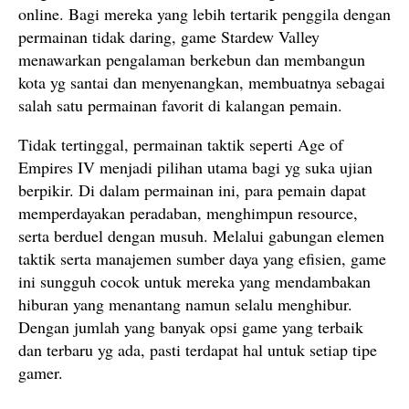
online. Bagi mereka yang lebih tertarik penggila dengan
permainan tidak daring, game Stardew Valley
menawarkan pengalaman berkebun dan membangun
kota yg santai dan menyenangkan, membuatnya sebagai
salah satu permainan favorit di kalangan pemain.
Tidak tertinggal, permainan taktik seperti Age of
Empires IV menjadi pilihan utama bagi yg suka ujian
berpikir. Di dalam permainan ini, para pemain dapat
memperdayakan peradaban, menghimpun resource,
serta berduel dengan musuh. Melalui gabungan elemen
taktik serta manajemen sumber daya yang efisien, game
ini sungguh cocok untuk mereka yang mendambakan
hiburan yang menantang namun selalu menghibur.
Dengan jumlah yang banyak opsi game yang terbaik
dan terbaru yg ada, pasti terdapat hal untuk setiap tipe
gamer.