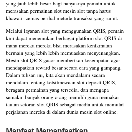
yang jauh lebih besar bagi banyaknya pemain untuk
merasakan permainan slot mesin slot tanpa harus
khawatir cemas perihal metode transaksi yang rumit.
Melalui layanan slot yang menggunakan QRIS, pemain
kini dapat menemukan berbagai platform slot QRIS di
mana mereka mereka bisa merasakan kenikmatan
bermain yang lebih lebih memuaskan menyenangkan.
Mesin slot QRIS gacor memberikan kesempatan agar
mendapatkan reward besar secara cara yang gampang.
Dalam tulisan ini, kita akan mendalami secara
mendalam tentang keistimewaan slot deposit QRIS,
beragam permainan yang tersedia, dan mengapa
semakin banyak orang orang memilih guna memakai
tautan setoran slot QRIS sebagai media untuk memulai
perjalanan mereka di dalam dunia mesin slot online.
Manfaat Memanfaatkan