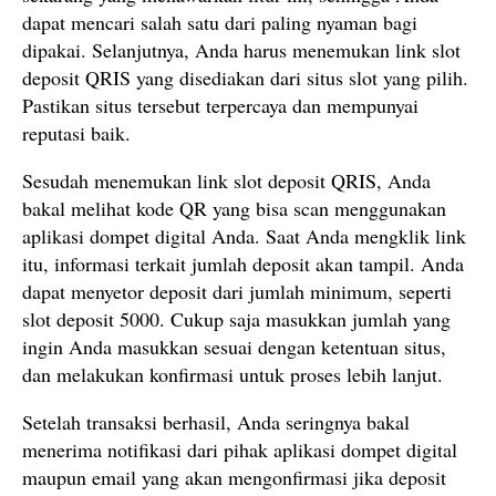
dapat mencari salah satu dari paling nyaman bagi
dipakai. Selanjutnya, Anda harus menemukan link slot
deposit QRIS yang disediakan dari situs slot yang pilih.
Pastikan situs tersebut terpercaya dan mempunyai
reputasi baik.
Sesudah menemukan link slot deposit QRIS, Anda
bakal melihat kode QR yang bisa scan menggunakan
aplikasi dompet digital Anda. Saat Anda mengklik link
itu, informasi terkait jumlah deposit akan tampil. Anda
dapat menyetor deposit dari jumlah minimum, seperti
slot deposit 5000. Cukup saja masukkan jumlah yang
ingin Anda masukkan sesuai dengan ketentuan situs,
dan melakukan konfirmasi untuk proses lebih lanjut.
Setelah transaksi berhasil, Anda seringnya bakal
menerima notifikasi dari pihak aplikasi dompet digital
maupun email yang akan mengonfirmasi jika deposit