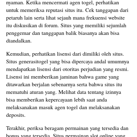
nyaman. Ketika mencermati agen togel, perhatikan
untuk memeriksa reputasi situs itu. Cek tanggapan dari
petaruh lain serta lihat sejauh mana frekuensi website
itu diskusikan di forum. Situs yang memiliki sejumlah
penggemar dan tanggapan balik biasanya akan bisa
diandalkan.
Kemudian, perhatikan lisensi dari dimiliki oleh situs.
Situs generasitogel yang bisa dipercaya andal umumnya
mendapatkan lisensi dari otoritas perjudian yang resmi.
Lisensi ini memberikan jaminan bahwa game yang
ditawarkan berjalan sebenarnya serta bahwa situs itu
mematuhi aturan yang. Melihat data tentang izinnya
bisa memberikan kepercayaan lebih saat anda
melaksanakan masuk agen togel dan melaksanakan
deposits.
Terakhir, periksa beragam permainan yang tersedia dan
bonus yang tersedia. Situs permainan slot online yang