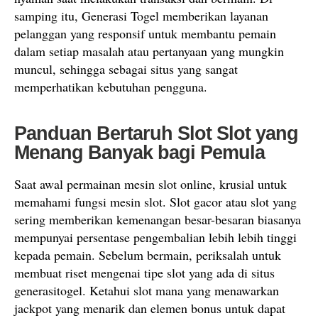
samping itu, Generasi Togel memberikan layanan
pelanggan yang responsif untuk membantu pemain
dalam setiap masalah atau pertanyaan yang mungkin
muncul, sehingga sebagai situs yang sangat
memperhatikan kebutuhan pengguna.
Panduan Bertaruh Slot Slot yang
Menang Banyak bagi Pemula
Saat awal permainan mesin slot online, krusial untuk
memahami fungsi mesin slot. Slot gacor atau slot yang
sering memberikan kemenangan besar-besaran biasanya
mempunyai persentase pengembalian lebih lebih tinggi
kepada pemain. Sebelum bermain, periksalah untuk
membuat riset mengenai tipe slot yang ada di situs
generasitogel. Ketahui slot mana yang menawarkan
jackpot yang menarik dan elemen bonus untuk dapat