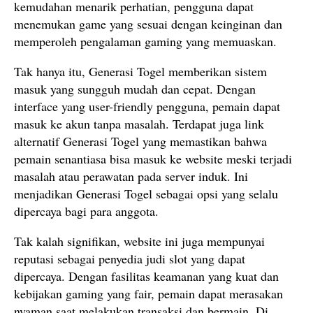
kemudahan menarik perhatian, pengguna dapat
menemukan game yang sesuai dengan keinginan dan
memperoleh pengalaman gaming yang memuaskan.
Tak hanya itu, Generasi Togel memberikan sistem
masuk yang sungguh mudah dan cepat. Dengan
interface yang user-friendly pengguna, pemain dapat
masuk ke akun tanpa masalah. Terdapat juga link
alternatif Generasi Togel yang memastikan bahwa
pemain senantiasa bisa masuk ke website meski terjadi
masalah atau perawatan pada server induk. Ini
menjadikan Generasi Togel sebagai opsi yang selalu
dipercaya bagi para anggota.
Tak kalah signifikan, website ini juga mempunyai
reputasi sebagai penyedia judi slot yang dapat
dipercaya. Dengan fasilitas keamanan yang kuat dan
kebijakan gaming yang fair, pemain dapat merasakan
nyaman saat melakukan transaksi dan bermain. Di