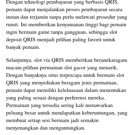
Dengan teknologi pembayaran yang berbasis QRIS,
pemain dapat menjalankan proses pembayaran secara
instan dan terjamin tanpa perlu melewati prosedur yang
rumit. Ini memberikan kenyamanan tinggi bagi pemain
ingin bermain game tanpa gangguan, sehingga slot
deposit QRIS menjadi pilihan paling favorit untuk
banyak pemain.
Selanjutnya, slot via QRIS memberikan beranekaragam
macam pilihan permainan slot gacor yang menarik.
Dengan banyaknya situs terpercaya untuk bermain slot
QRIS yang menyediakan beragam jenis permainan,
pemain dapat memiliki keleluasaan dalam menentukan
yang paling sesuai dengan preferensi mereka.
Permainan yang tersedia sering kali menawarkan
peluang besar untuk mendapatkan keberuntungan, yang
membuat setiap sesi bermain jadi semakin
menyenangkan dan menguntungkan.