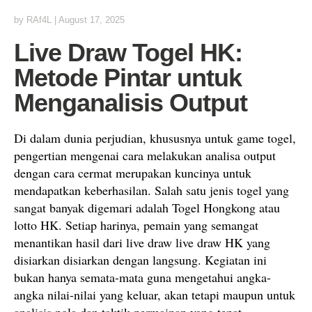
by
RAf4L
|
August 17, 2025
Live Draw Togel HK:
Metode Pintar untuk
Menganalisis Output
Di dalam dunia perjudian, khususnya untuk game togel,
pengertian mengenai cara melakukan analisa output
dengan cara cermat merupakan kuncinya untuk
mendapatkan keberhasilan. Salah satu jenis togel yang
sangat banyak digemari adalah Togel Hongkong atau
lotto HK. Setiap harinya, pemain yang semangat
menantikan hasil dari live draw live draw HK yang
disiarkan disiarkan dengan langsung. Kegiatan ini
bukan hanya semata-mata guna mengetahui angka-
angka nilai-nilai yang keluar, akan tetapi maupun untuk