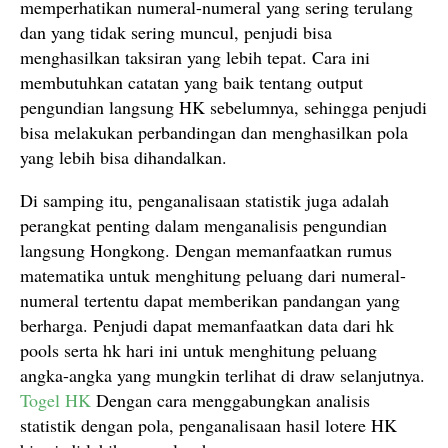
memperhatikan numeral-numeral yang sering terulang
dan yang tidak sering muncul, penjudi bisa
menghasilkan taksiran yang lebih tepat. Cara ini
membutuhkan catatan yang baik tentang output
pengundian langsung HK sebelumnya, sehingga penjudi
bisa melakukan perbandingan dan menghasilkan pola
yang lebih bisa dihandalkan.
Di samping itu, penganalisaan statistik juga adalah
perangkat penting dalam menganalisis pengundian
langsung Hongkong. Dengan memanfaatkan rumus
matematika untuk menghitung peluang dari numeral-
numeral tertentu dapat memberikan pandangan yang
berharga. Penjudi dapat memanfaatkan data dari hk
pools serta hk hari ini untuk menghitung peluang
angka-angka yang mungkin terlihat di draw selanjutnya.
Togel HK
Dengan cara menggabungkan analisis
statistik dengan pola, penganalisaan hasil lotere HK