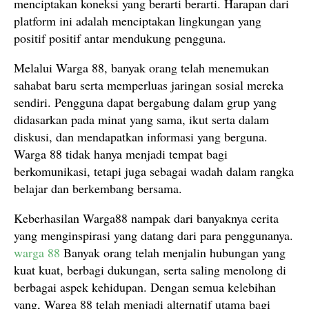
menciptakan koneksi yang berarti berarti. Harapan dari
platform ini adalah menciptakan lingkungan yang
positif positif antar mendukung pengguna.
Melalui Warga 88, banyak orang telah menemukan
sahabat baru serta memperluas jaringan sosial mereka
sendiri. Pengguna dapat bergabung dalam grup yang
didasarkan pada minat yang sama, ikut serta dalam
diskusi, dan mendapatkan informasi yang berguna.
Warga 88 tidak hanya menjadi tempat bagi
berkomunikasi, tetapi juga sebagai wadah dalam rangka
belajar dan berkembang bersama.
Keberhasilan Warga88 nampak dari banyaknya cerita
yang menginspirasi yang datang dari para penggunanya.
warga 88
Banyak orang telah menjalin hubungan yang
kuat kuat, berbagi dukungan, serta saling menolong di
berbagai aspek kehidupan. Dengan semua kelebihan
yang, Warga 88 telah menjadi alternatif utama bagi