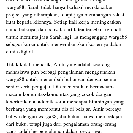
warga88, Sarah tidak hanya berhasil mendapatkan
project yang diharapkan, tetapi juga membangun relasi
kuat kepada kliennya. Setiap kali kerja meningkatkan
nama baiknya, dan banyak dari klien tersebut kembali
untuk meminta jasa Sarah lagi. Ia menganggap warga88
sebagai kunci untuk mengembangkan kariernya dalam
dunia digital.
Tidak kalah menarik, Amir yang adalah seorang
mahasiswa pun berbagi pengalaman menggunakan
warga88 untuk menambah hubungan dengan senior-
senior serta pengajar. Dia menemukan bermacam-
macam komunitas-komunitas yang cocok dengan
ketertarikan akademik serta mendapat bimbingan yang
berharga yang membantu dia di belajar. Amir percaya
bahwa dengan warga88, dia bukan hanya mempelajari
dari buku, tetapi juga dari pengalaman orang-orang
yang sudah berpengalaman dalam sektornya.