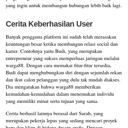
yang ingin untuk membangun hubungan lebih baik lagi.
Cerita Keberhasilan User
Banyak pengguna platform ini sudah telah merasakan
keuntungan besar ketika membangun relasi social dan
karier. Contohnya yaitu Budi, yang merupakan
entrepreneur yang sukses memperluas jaringan melalui
warga88. Dengan cara memakai fitur-fitur tersedia,
Budi dapat menghubungkan diri dengan sejumlah rekan
dan ikut calon pelanggan yang dulu tak mudah diakses.
Dia mengatakan bahwa warga88 memberikan
kemudahan-kemudahan dalam menemukan individu
yang memiliki minat serta tujuan yang sama.
Cerita berhasil lainnya berasal dari Sarah, yang
merupakan pekerja lepas yang sedang mencari proyek
baru dan klien di bidang desain grafis. Dengan