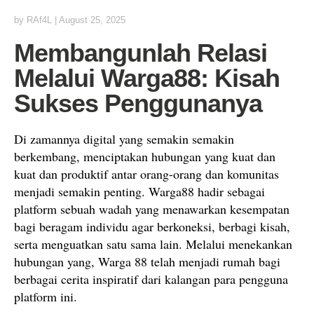
by
RAf4L
|
August 25, 2025
Membangunlah Relasi
Melalui Warga88: Kisah
Sukses Penggunanya
Di zamannya digital yang semakin semakin
berkembang, menciptakan hubungan yang kuat dan
kuat dan produktif antar orang-orang dan komunitas
menjadi semakin penting. Warga88 hadir sebagai
platform sebuah wadah yang menawarkan kesempatan
bagi beragam individu agar berkoneksi, berbagi kisah,
serta menguatkan satu sama lain. Melalui menekankan
hubungan yang, Warga 88 telah menjadi rumah bagi
berbagai cerita inspiratif dari kalangan para pengguna
platform ini.