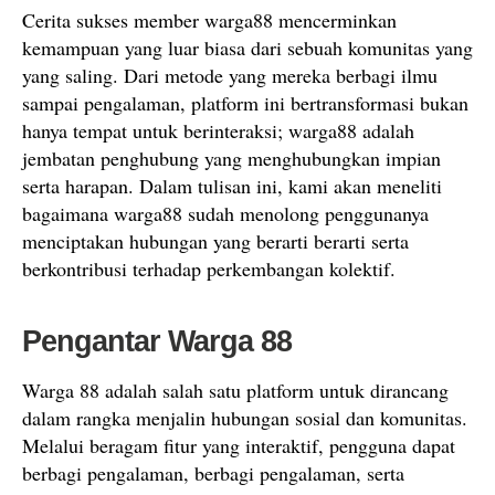
Cerita sukses member warga88 mencerminkan
kemampuan yang luar biasa dari sebuah komunitas yang
yang saling. Dari metode yang mereka berbagi ilmu
sampai pengalaman, platform ini bertransformasi bukan
hanya tempat untuk berinteraksi; warga88 adalah
jembatan penghubung yang menghubungkan impian
serta harapan. Dalam tulisan ini, kami akan meneliti
bagaimana warga88 sudah menolong penggunanya
menciptakan hubungan yang berarti berarti serta
berkontribusi terhadap perkembangan kolektif.
Pengantar Warga 88
Warga 88 adalah salah satu platform untuk dirancang
dalam rangka menjalin hubungan sosial dan komunitas.
Melalui beragam fitur yang interaktif, pengguna dapat
berbagi pengalaman, berbagi pengalaman, serta