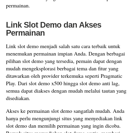
permainan.
Link Slot Demo dan Akses
Permainan
Link slot demo menjadi salah satu cara terbaik untuk
menemukan permainan impian Anda. Dengan berbagai
pilihan slot demo yang tersedia, pemain dapat dengan
mudah mengeksplorasi berbagai tema dan fitur yang
ditawarkan oleh provider terkemuka seperti Pragmatic
Play. Dari slot demo x500 hingga slot demo anti lag,
semua dapat diakses dengan mudah melalui tautan yang
disediakan.
Akses ke permainan slot demo sangatlah mudah. Anda
hanya perlu mengunjungi situs yang menyediakan link
slot demo dan memilih permainan yang ingin dicoba.