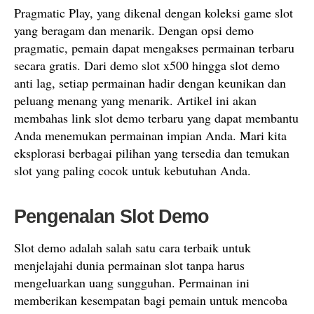
Pragmatic Play, yang dikenal dengan koleksi game slot
yang beragam dan menarik. Dengan opsi demo
pragmatic, pemain dapat mengakses permainan terbaru
secara gratis. Dari demo slot x500 hingga slot demo
anti lag, setiap permainan hadir dengan keunikan dan
peluang menang yang menarik. Artikel ini akan
membahas link slot demo terbaru yang dapat membantu
Anda menemukan permainan impian Anda. Mari kita
eksplorasi berbagai pilihan yang tersedia dan temukan
slot yang paling cocok untuk kebutuhan Anda.
Pengenalan Slot Demo
Slot demo adalah salah satu cara terbaik untuk
menjelajahi dunia permainan slot tanpa harus
mengeluarkan uang sungguhan. Permainan ini
memberikan kesempatan bagi pemain untuk mencoba