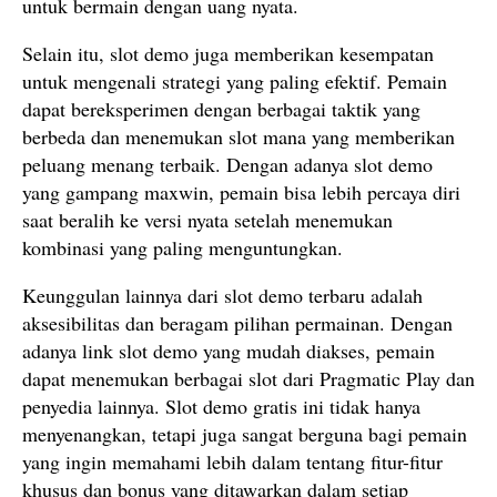
untuk bermain dengan uang nyata.
Selain itu, slot demo juga memberikan kesempatan
untuk mengenali strategi yang paling efektif. Pemain
dapat bereksperimen dengan berbagai taktik yang
berbeda dan menemukan slot mana yang memberikan
peluang menang terbaik. Dengan adanya slot demo
yang gampang maxwin, pemain bisa lebih percaya diri
saat beralih ke versi nyata setelah menemukan
kombinasi yang paling menguntungkan.
Keunggulan lainnya dari slot demo terbaru adalah
aksesibilitas dan beragam pilihan permainan. Dengan
adanya link slot demo yang mudah diakses, pemain
dapat menemukan berbagai slot dari Pragmatic Play dan
penyedia lainnya. Slot demo gratis ini tidak hanya
menyenangkan, tetapi juga sangat berguna bagi pemain
yang ingin memahami lebih dalam tentang fitur-fitur
khusus dan bonus yang ditawarkan dalam setiap