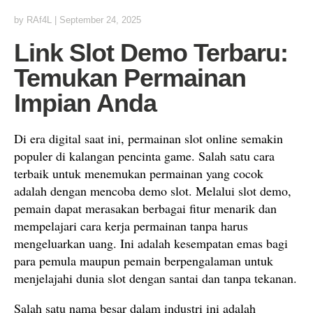
by
RAf4L
|
September 24, 2025
Link Slot Demo Terbaru:
Temukan Permainan
Impian Anda
Di era digital saat ini, permainan slot online semakin
populer di kalangan pencinta game. Salah satu cara
terbaik untuk menemukan permainan yang cocok
adalah dengan mencoba demo slot. Melalui slot demo,
pemain dapat merasakan berbagai fitur menarik dan
mempelajari cara kerja permainan tanpa harus
mengeluarkan uang. Ini adalah kesempatan emas bagi
para pemula maupun pemain berpengalaman untuk
menjelajahi dunia slot dengan santai dan tanpa tekanan.
Salah satu nama besar dalam industri ini adalah