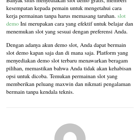
Banyak situs menyediakan slot demo gratis, memberi
kesempatan kepada pemain untuk mengetahui cara
kerja permainan tanpa harus memasang taruhan.
slot
demo
Ini merupakan cara yang efektif untuk belajar dan
menemukan slot yang sesuai dengan preferensi Anda.
Dengan adanya akun demo slot, Anda dapat bermain
slot demo kapan saja dan di mana saja. Platform yang
menyediakan demo slot terbaru menawarkan beragam
pilihan, memastikan bahwa Anda tidak akan kehabisan
opsi untuk dicoba. Temukan permainan slot yang
memberikan peluang maxwin dan nikmati pengalaman
bermain tanpa kendala teknis.