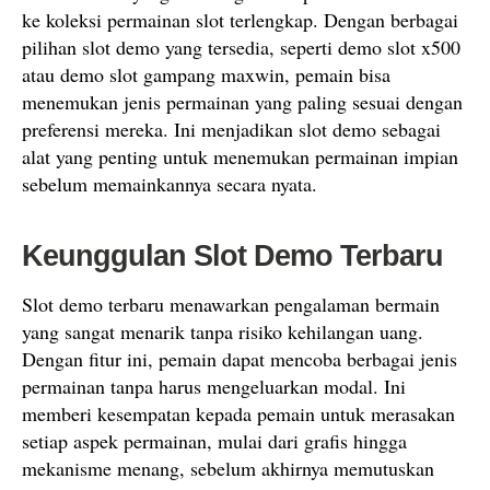
ke koleksi permainan slot terlengkap. Dengan berbagai
pilihan slot demo yang tersedia, seperti demo slot x500
atau demo slot gampang maxwin, pemain bisa
menemukan jenis permainan yang paling sesuai dengan
preferensi mereka. Ini menjadikan slot demo sebagai
alat yang penting untuk menemukan permainan impian
sebelum memainkannya secara nyata.
Keunggulan Slot Demo Terbaru
Slot demo terbaru menawarkan pengalaman bermain
yang sangat menarik tanpa risiko kehilangan uang.
Dengan fitur ini, pemain dapat mencoba berbagai jenis
permainan tanpa harus mengeluarkan modal. Ini
memberi kesempatan kepada pemain untuk merasakan
setiap aspek permainan, mulai dari grafis hingga
mekanisme menang, sebelum akhirnya memutuskan