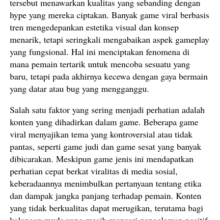
tersebut menawarkan kualitas yang sebanding dengan
hype yang mereka ciptakan. Banyak game viral berbasis
tren mengedepankan estetika visual dan konsep
menarik, tetapi seringkali mengabaikan aspek gameplay
yang fungsional. Hal ini menciptakan fenomena di
mana pemain tertarik untuk mencoba sesuatu yang
baru, tetapi pada akhirnya kecewa dengan gaya bermain
yang datar atau bug yang mengganggu.
Salah satu faktor yang sering menjadi perhatian adalah
konten yang dihadirkan dalam game. Beberapa game
viral menyajikan tema yang kontroversial atau tidak
pantas, seperti game judi dan game sesat yang banyak
dibicarakan. Meskipun game jenis ini mendapatkan
perhatian cepat berkat viralitas di media sosial,
keberadaannya menimbulkan pertanyaan tentang etika
dan dampak jangka panjang terhadap pemain. Konten
yang tidak berkualitas dapat merugikan, terutama bagi