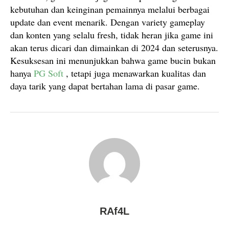
kebutuhan dan keinginan pemainnya melalui berbagai
update dan event menarik. Dengan variety gameplay
dan konten yang selalu fresh, tidak heran jika game ini
akan terus dicari dan dimainkan di 2024 dan seterusnya.
Kesuksesan ini menunjukkan bahwa game bucin bukan
hanya
PG Soft
, tetapi juga menawarkan kualitas dan
daya tarik yang dapat bertahan lama di pasar game.
RAf4L