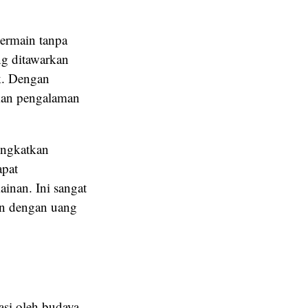
ermain tanpa
ng ditawarkan
k. Dengan
kan pengalaman
ingkatkan
apat
inan. Ini sangat
in dengan uang
asi oleh budaya