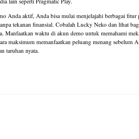
ia lain seperti Pragmatic Play.
mo Anda aktif, Anda bisa mulai menjelajahi berbagai fitur
 tanpa tekanan finansial. Cobalah Lucky Neko dan lihat bag
ja. Manfaatkan waktu di akun demo untuk memahami mek
cara maksimum memanfaatkan peluang menang sebelum An
n taruhan nyata.