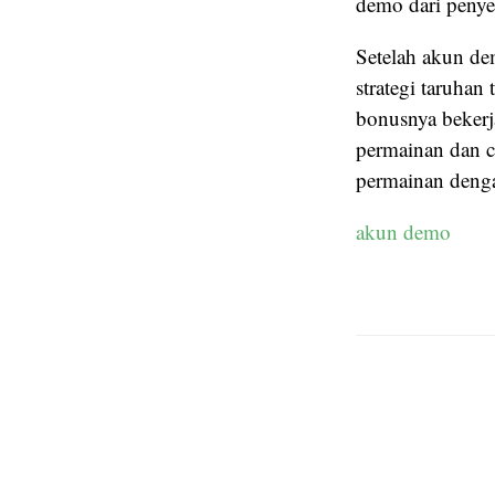
demo dari penyed
Setelah akun de
strategi taruhan
bonusnya beker
permainan dan 
permainan denga
akun demo