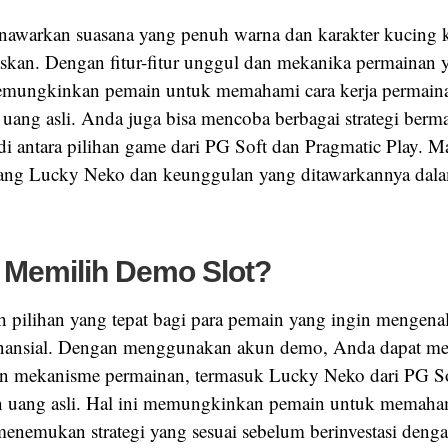
awarkan suasana yang penuh warna dan karakter kucing 
an. Dengan fitur-fitur unggul dan mekanika permainan 
memungkinkan pemain untuk memahami cara kerja permain
 uang asli. Anda juga bisa mencoba berbagai strategi berm
i antara pilihan game dari PG Soft dan Pragmatic Play. Ma
tang Lucky Neko dan keunggulan yang ditawarkannya dala
Memilih Demo Slot?
h pilihan yang tepat bagi para pemain yang ingin mengenal
inansial. Dengan menggunakan akun demo, Anda dapat men
dan mekanisme permainan, termasuk Lucky Neko dari PG So
 uang asli. Hal ini memungkinkan pemain untuk memaham
enemukan strategi yang sesuai sebelum berinvestasi deng