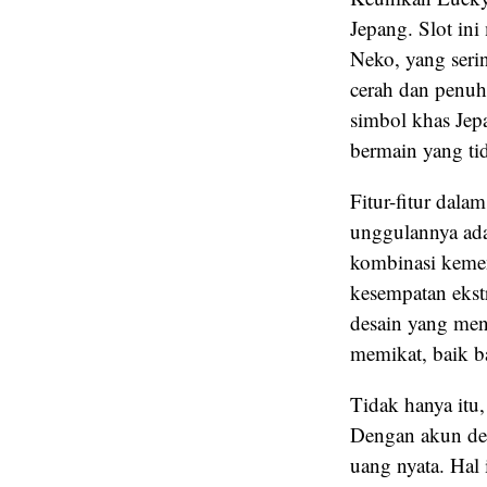
Jepang. Slot in
Neko, yang seri
cerah dan penuh
simbol khas Je
bermain yang ti
Fitur-fitur dala
unggulannya ad
kombinasi kemen
kesempatan ekst
desain yang men
memikat, baik 
Tidak hanya it
Dengan akun dem
uang nyata. Ha