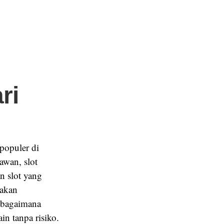
ri
 populer di
awan, slot
n slot yang
 akan
 bagaimana
 tanpa risiko.