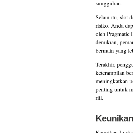
sungguhan.
Selain itu, slo
risiko. Anda da
oleh Pragmatic 
demikian, pema
bermain yang l
Terakhir, peng
keterampilan b
meningkatkan pe
penting untuk 
riil.
Keunikan
Keunikan Lucky 