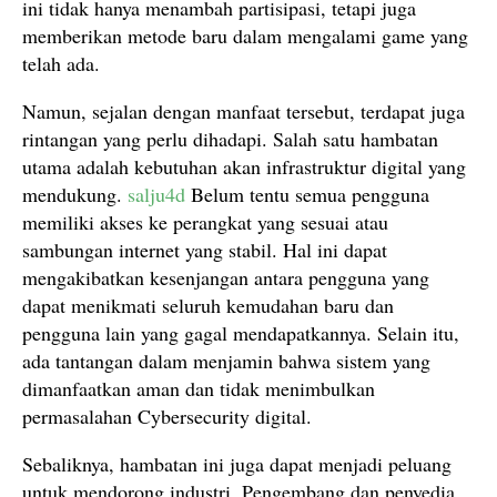
ini tidak hanya menambah partisipasi, tetapi juga
memberikan metode baru dalam mengalami game yang
telah ada.
Namun, sejalan dengan manfaat tersebut, terdapat juga
rintangan yang perlu dihadapi. Salah satu hambatan
utama adalah kebutuhan akan infrastruktur digital yang
mendukung.
salju4d
Belum tentu semua pengguna
memiliki akses ke perangkat yang sesuai atau
sambungan internet yang stabil. Hal ini dapat
mengakibatkan kesenjangan antara pengguna yang
dapat menikmati seluruh kemudahan baru dan
pengguna lain yang gagal mendapatkannya. Selain itu,
ada tantangan dalam menjamin bahwa sistem yang
dimanfaatkan aman dan tidak menimbulkan
permasalahan Cybersecurity digital.
Sebaliknya, hambatan ini juga dapat menjadi peluang
untuk mendorong industri. Pengembang dan penyedia