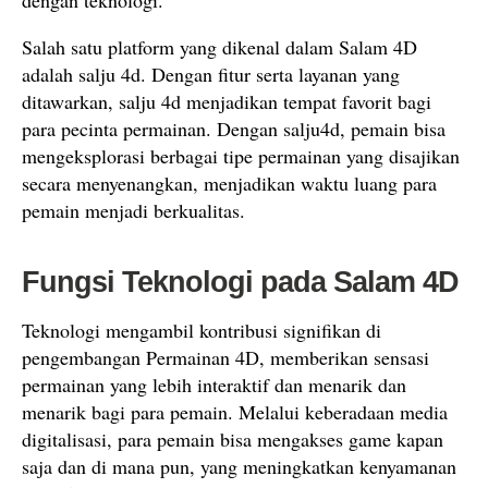
dengan teknologi.
Salah satu platform yang dikenal dalam Salam 4D
adalah salju 4d. Dengan fitur serta layanan yang
ditawarkan, salju 4d menjadikan tempat favorit bagi
para pecinta permainan. Dengan salju4d, pemain bisa
mengeksplorasi berbagai tipe permainan yang disajikan
secara menyenangkan, menjadikan waktu luang para
pemain menjadi berkualitas.
Fungsi Teknologi pada Salam 4D
Teknologi mengambil kontribusi signifikan di
pengembangan Permainan 4D, memberikan sensasi
permainan yang lebih interaktif dan menarik dan
menarik bagi para pemain. Melalui keberadaan media
digitalisasi, para pemain bisa mengakses game kapan
saja dan di mana pun, yang meningkatkan kenyamanan