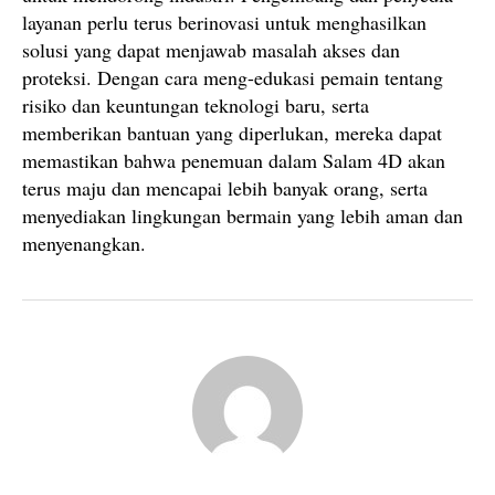
layanan perlu terus berinovasi untuk menghasilkan
solusi yang dapat menjawab masalah akses dan
proteksi. Dengan cara meng-edukasi pemain tentang
risiko dan keuntungan teknologi baru, serta
memberikan bantuan yang diperlukan, mereka dapat
memastikan bahwa penemuan dalam Salam 4D akan
terus maju dan mencapai lebih banyak orang, serta
menyediakan lingkungan bermain yang lebih aman dan
menyenangkan.