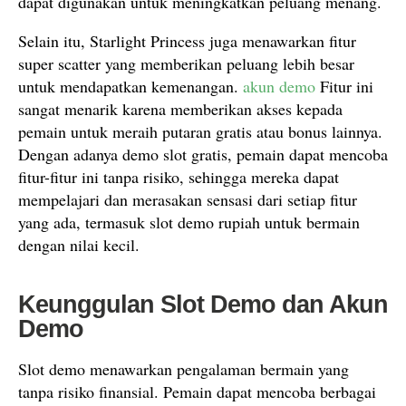
dapat digunakan untuk meningkatkan peluang menang.
Selain itu, Starlight Princess juga menawarkan fitur
super scatter yang memberikan peluang lebih besar
untuk mendapatkan kemenangan.
akun demo
Fitur ini
sangat menarik karena memberikan akses kepada
pemain untuk meraih putaran gratis atau bonus lainnya.
Dengan adanya demo slot gratis, pemain dapat mencoba
fitur-fitur ini tanpa risiko, sehingga mereka dapat
mempelajari dan merasakan sensasi dari setiap fitur
yang ada, termasuk slot demo rupiah untuk bermain
dengan nilai kecil.
Keunggulan Slot Demo dan Akun
Demo
Slot demo menawarkan pengalaman bermain yang
tanpa risiko finansial. Pemain dapat mencoba berbagai