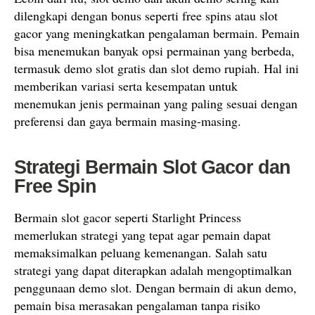
dilengkapi dengan bonus seperti free spins atau slot
gacor yang meningkatkan pengalaman bermain. Pemain
bisa menemukan banyak opsi permainan yang berbeda,
termasuk demo slot gratis dan slot demo rupiah. Hal ini
memberikan variasi serta kesempatan untuk
menemukan jenis permainan yang paling sesuai dengan
preferensi dan gaya bermain masing-masing.
Strategi Bermain Slot Gacor dan
Free Spin
Bermain slot gacor seperti Starlight Princess
memerlukan strategi yang tepat agar pemain dapat
memaksimalkan peluang kemenangan. Salah satu
strategi yang dapat diterapkan adalah mengoptimalkan
penggunaan demo slot. Dengan bermain di akun demo,
pemain bisa merasakan pengalaman tanpa risiko