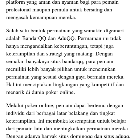
platform yang aman dan nyaman bagi para pemain
profesional maupun pemula untuk bersaing dan
mengasah kemampuan mereka.
Salah satu bentuk permainan yang semakin digemari
adalah BandarQQ dan AduQQ. Permainan ini tidak
hanya mengandalkan keberuntungan, tetapi juga
keterampilan dan strategi yang matang. Dengan
semakin banyaknya situs bandarqq, para pemain
memiliki lebih banyak pilihan untuk menemukan
permainan yang sesuai dengan gaya bermain mereka.
Hal ini menciptakan lingkungan yang kompetitif dan
menarik di dunia poker online.
Melalui poker online, pemain dapat bertemu dengan
individu dari berbagai latar belakang dan tingkat
keterampilan. Ini membuka kesempatan untuk belajar
dari pemain lain dan meningkatkan permainan mereka.
Dengan adanya banyak situs dominoqq dan situs aduqq,