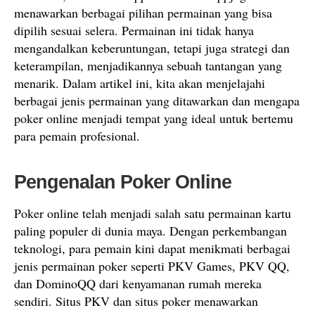
menawarkan berbagai pilihan permainan yang bisa
dipilih sesuai selera. Permainan ini tidak hanya
mengandalkan keberuntungan, tetapi juga strategi dan
keterampilan, menjadikannya sebuah tantangan yang
menarik. Dalam artikel ini, kita akan menjelajahi
berbagai jenis permainan yang ditawarkan dan mengapa
poker online menjadi tempat yang ideal untuk bertemu
para pemain profesional.
Pengenalan Poker Online
Poker online telah menjadi salah satu permainan kartu
paling populer di dunia maya. Dengan perkembangan
teknologi, para pemain kini dapat menikmati berbagai
jenis permainan poker seperti PKV Games, PKV QQ,
dan DominoQQ dari kenyamanan rumah mereka
sendiri. Situs PKV dan situs poker menawarkan