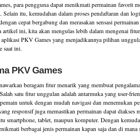
mes, para pengguna dapat menikmati permainan favorit me
a. Selain itu, kemudahan dalam proses pendaftaran dan lo
 dengan cepat bergabung dan merasakan sensasi permainan
 artikel ini, kita akan mengulas lebih dalam mengenai fitu
 aplikasi PKV Games yang menjadikannya pilihan unggula
 saat ini.
ama PKV Games
warkan beragam fitur menarik yang membuat pengalama
alah satu fitur unggulan adalah antarmuka yang user-frien
emain untuk dengan mudah navigasi dan menemukan per
yang responsif juga memastikan permainan dapat diakses m
 itu smartphone, tablet, maupun komputer. Dengan kemudah
nikmati berbagai jenis permainan kapan saja dan di mana s