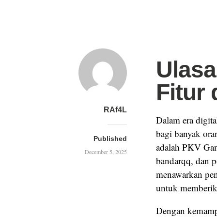
Ulasa
Fitur
RAf4L
Dalam era digita
bagi banyak ora
Published
adalah PKV Gam
December 5, 2025
bandarqq, dan p
menawarkan peng
untuk memberik
Dengan kemampu