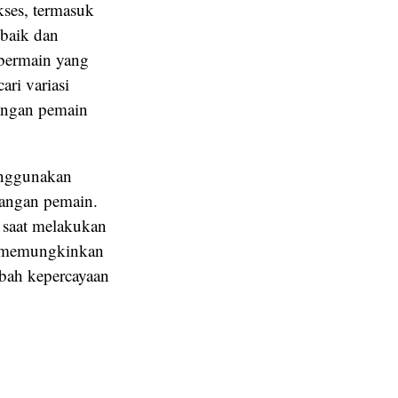
kses, termasuk
 baik dan
 bermain yang
ri variasi
dengan pemain
enggunakan
uangan pemain.
 saat melakukan
ang memungkinkan
bah kepercayaan