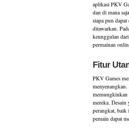
aplikasi PKV Ga
dan di mana saj
siapa pun dapat
ditawarkan. Pada
keunggulan dari
permainan online
Fitur Ut
PKV Games mena
menyenangkan. S
memungkinkan p
mereka. Desain 
perangkat, baik
pemain dapat me