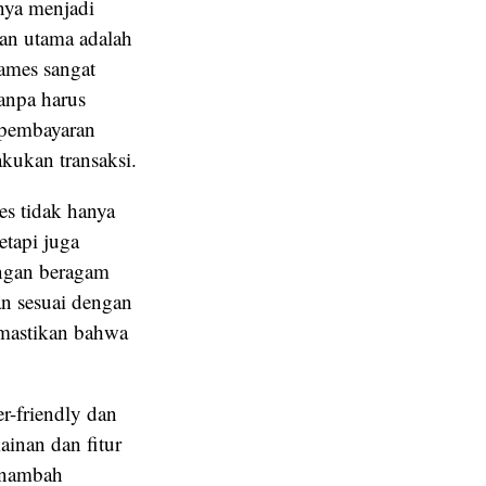
nya menjadi
lan utama adalah
ames sangat
anpa harus
 pembayaran
ukan transaksi.
s tidak hanya
tapi juga
ngan beragam
n sesuai dengan
memastikan bahwa
r-friendly dan
inan dan fitur
menambah