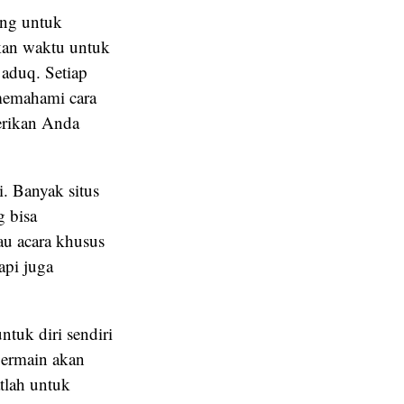
ing untuk
kan waktu untuk
 aduq. Setiap
 memahami cara
erikan Anda
. Banyak situs
 bisa
au acara khusus
api juga
ntuk diri sendiri
bermain akan
tlah untuk