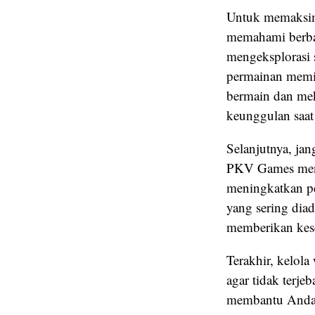
Untuk memaksim
memahami berbag
mengeksplorasi s
permainan memil
bermain dan mek
keunggulan saat
Selanjutnya, jan
PKV Games mena
meningkatkan pe
yang sering dia
memberikan kes
Terakhir, kelola
agar tidak terj
membantu Anda t