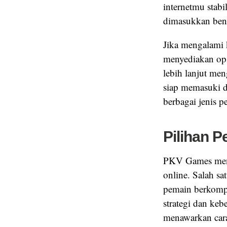
internetmu stab
dimasukkan bena
Jika mengalami k
menyediakan ops
lebih lanjut me
siap memasuki 
berbagai jenis p
Pilihan 
PKV Games mena
online. Salah s
pemain berkomp
strategi dan keb
menawarkan cara