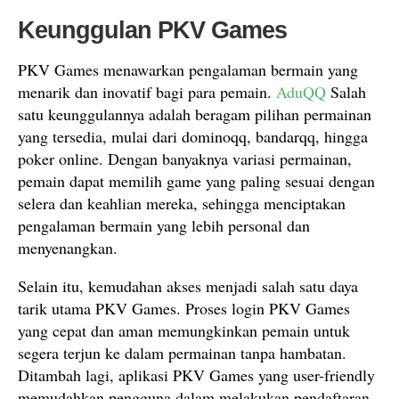
Keunggulan PKV Games
PKV Games menawarkan pengalaman bermain yang
menarik dan inovatif bagi para pemain.
AduQQ
Salah
satu keunggulannya adalah beragam pilihan permainan
yang tersedia, mulai dari dominoqq, bandarqq, hingga
poker online. Dengan banyaknya variasi permainan,
pemain dapat memilih game yang paling sesuai dengan
selera dan keahlian mereka, sehingga menciptakan
pengalaman bermain yang lebih personal dan
menyenangkan.
Selain itu, kemudahan akses menjadi salah satu daya
tarik utama PKV Games. Proses login PKV Games
yang cepat dan aman memungkinkan pemain untuk
segera terjun ke dalam permainan tanpa hambatan.
Ditambah lagi, aplikasi PKV Games yang user-friendly
memudahkan pengguna dalam melakukan pendaftaran