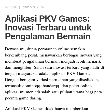
by
RAf4L
|
January 9, 2026
Aplikasi PKV Games:
Inovasi Terbaru untuk
Pengalaman Bermain
Dewasa ini, dunia permainan online semakin
berkembang pesat, menawarkan berbagai inovasi yang
membuat pengalaman bermain menjadi lebih menarik
dan menghibur. Salah satu inovasi terbaru yang hadir di
tengah masyarakat adalah aplikasi PKV Games.
Dengan beragam variasi permainan yang disediakan,
termasuk dominoqq, bandarqq, dan poker online,
aplikasi ini menjadi salah satu pilihan utama bagi para
pecinta game daring.
Aplikasi PKV Games tidak hanya memberikan