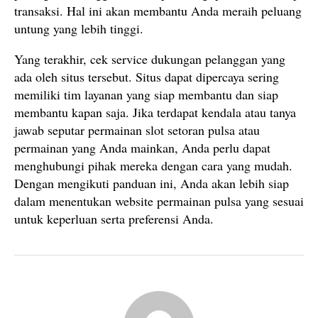
transaksi. Hal ini akan membantu Anda meraih peluang
untung yang lebih tinggi.
Yang terakhir, cek service dukungan pelanggan yang
ada oleh situs tersebut. Situs dapat dipercaya sering
memiliki tim layanan yang siap membantu dan siap
membantu kapan saja. Jika terdapat kendala atau tanya
jawab seputar permainan slot setoran pulsa atau
permainan yang Anda mainkan, Anda perlu dapat
menghubungi pihak mereka dengan cara yang mudah.
Dengan mengikuti panduan ini, Anda akan lebih siap
dalam menentukan website permainan pulsa yang sesuai
untuk keperluan serta preferensi Anda.