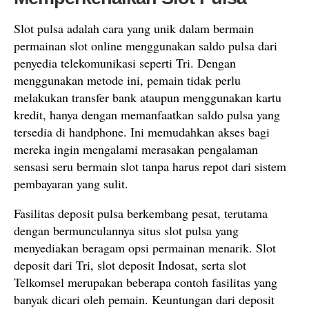
Slot pulsa adalah cara yang unik dalam bermain
permainan slot online menggunakan saldo pulsa dari
penyedia telekomunikasi seperti Tri. Dengan
menggunakan metode ini, pemain tidak perlu
melakukan transfer bank ataupun menggunakan kartu
kredit, hanya dengan memanfaatkan saldo pulsa yang
tersedia di handphone. Ini memudahkan akses bagi
mereka ingin mengalami merasakan pengalaman
sensasi seru bermain slot tanpa harus repot dari sistem
pembayaran yang sulit.
Fasilitas deposit pulsa berkembang pesat, terutama
dengan bermunculannya situs slot pulsa yang
menyediakan beragam opsi permainan menarik. Slot
deposit dari Tri, slot deposit Indosat, serta slot
Telkomsel merupakan beberapa contoh fasilitas yang
banyak dicari oleh pemain. Keuntungan dari deposit