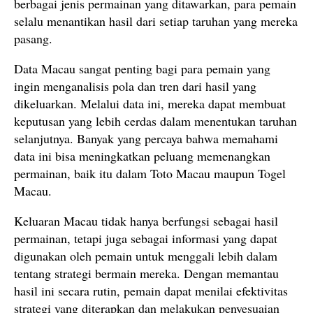
berbagai jenis permainan yang ditawarkan, para pemain
selalu menantikan hasil dari setiap taruhan yang mereka
pasang.
Data Macau sangat penting bagi para pemain yang
ingin menganalisis pola dan tren dari hasil yang
dikeluarkan. Melalui data ini, mereka dapat membuat
keputusan yang lebih cerdas dalam menentukan taruhan
selanjutnya. Banyak yang percaya bahwa memahami
data ini bisa meningkatkan peluang memenangkan
permainan, baik itu dalam Toto Macau maupun Togel
Macau.
Keluaran Macau tidak hanya berfungsi sebagai hasil
permainan, tetapi juga sebagai informasi yang dapat
digunakan oleh pemain untuk menggali lebih dalam
tentang strategi bermain mereka. Dengan memantau
hasil ini secara rutin, pemain dapat menilai efektivitas
strategi yang diterapkan dan melakukan penyesuaian