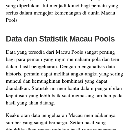
yang diperlukan. Ini menjadi kunci bagi pemain yang
serius dalam mengejar kemenangan di dunia Macau
Pools.
Data dan Statistik Macau Pools
Data yang tersedia dari Macau Pools sangat penting
bagi para pemain yang ingin memahami pola dan tren
dalam hasil pengeluaran. Dengan menganalisis data
historis, pemain dapat melihat angka-angka yang sering
muncul dan kemungkinan kombinasi yang dapat
diandalkan. Statistik ini membantu dalam pengambilan
keputusan yang lebih baik saat memasang taruhan pada
hasil yang akan datang.
Keakuratan data pengeluaran Macau menjadikannya
sumber yang sangat berharga. Setiap hasil yang
dipublikasikan mencerminkan hasil yang sebenarnya,