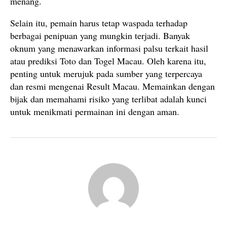
menang.
Selain itu, pemain harus tetap waspada terhadap
berbagai penipuan yang mungkin terjadi. Banyak
oknum yang menawarkan informasi palsu terkait hasil
atau prediksi Toto dan Togel Macau. Oleh karena itu,
penting untuk merujuk pada sumber yang terpercaya
dan resmi mengenai Result Macau. Memainkan dengan
bijak dan memahami risiko yang terlibat adalah kunci
untuk menikmati permainan ini dengan aman.