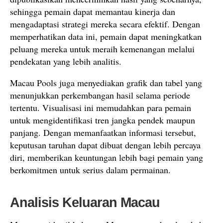
sehingga pemain dapat memantau kinerja dan
mengadaptasi strategi mereka secara efektif. Dengan
memperhatikan data ini, pemain dapat meningkatkan
peluang mereka untuk meraih kemenangan melalui
pendekatan yang lebih analitis.
Macau Pools juga menyediakan grafik dan tabel yang
menunjukkan perkembangan hasil selama periode
tertentu. Visualisasi ini memudahkan para pemain
untuk mengidentifikasi tren jangka pendek maupun
panjang. Dengan memanfaatkan informasi tersebut,
keputusan taruhan dapat dibuat dengan lebih percaya
diri, memberikan keuntungan lebih bagi pemain yang
berkomitmen untuk serius dalam permainan.
Analisis Keluaran Macau