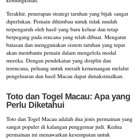
kemungkinan.
Terakhir, penerapan strategi taruhan yang bijak sangat
diperlukan. Pemain dihimbau untuk tidak mudah
terpengaruh oleh hasil yang baru keluar dan tetap
berpegang pada rencana yang telah dibuat. Mengatur
batasan dan menggunakan sistem taruhan yang tepat
akan membantu pemain dalam mengelola modal
mereka. Dengan pendekatan yang disiplin dan
terencana, peluang untuk meraih kemenangan melalui
pengeluaran dan hasil Macau dapat dimaksimalkan.
Toto dan Togel Macau: Apa yang
Perlu Diketahui
Toto dan Togel Macau adalah dua jenis permainan yang
sangat populer di kalangan penggemar judi. Kedua
permainan ini menawarkan kesempatan untuk