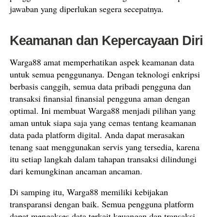
jawaban yang diperlukan segera secepatnya.
Keamanan dan Kepercayaan Diri
Warga88 amat memperhatikan aspek keamanan data
untuk semua penggunanya. Dengan teknologi enkripsi
berbasis canggih, semua data pribadi pengguna dan
transaksi finansial finansial pengguna aman dengan
optimal. Ini membuat Warga88 menjadi pilihan yang
aman untuk siapa saja yang cemas tentang keamanan
data pada platform digital. Anda dapat merasakan
tenang saat menggunakan servis yang tersedia, karena
itu setiap langkah dalam tahapan transaksi dilindungi
dari kemungkinan ancaman ancaman.
Di samping itu, Warga88 memiliki kebijakan
transparansi dengan baik. Semua pengguna platform
dapat mengakses data terkait keuangan dan transaksi