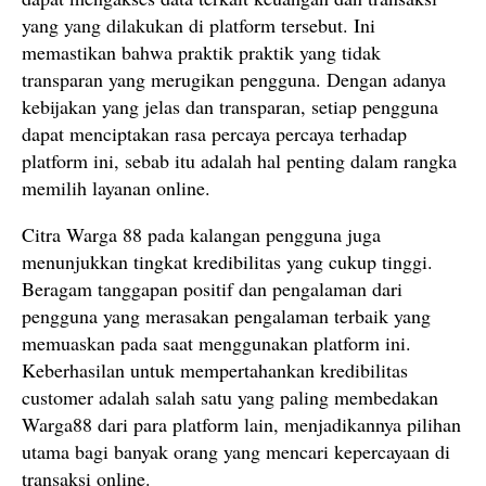
yang yang dilakukan di platform tersebut. Ini
memastikan bahwa praktik praktik yang tidak
transparan yang merugikan pengguna. Dengan adanya
kebijakan yang jelas dan transparan, setiap pengguna
dapat menciptakan rasa percaya percaya terhadap
platform ini, sebab itu adalah hal penting dalam rangka
memilih layanan online.
Citra Warga 88 pada kalangan pengguna juga
menunjukkan tingkat kredibilitas yang cukup tinggi.
Beragam tanggapan positif dan pengalaman dari
pengguna yang merasakan pengalaman terbaik yang
memuaskan pada saat menggunakan platform ini.
Keberhasilan untuk mempertahankan kredibilitas
customer adalah salah satu yang paling membedakan
Warga88 dari para platform lain, menjadikannya pilihan
utama bagi banyak orang yang mencari kepercayaan di
transaksi online.