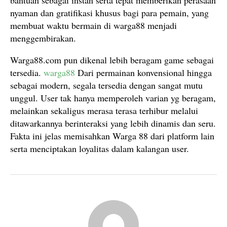
bantuan sebagai instan serta tepat memberikan perasaan
nyaman dan gratifikasi khusus bagi para pemain, yang
membuat waktu bermain di warga88 menjadi
menggembirakan.
Warga88.com pun dikenal lebih beragam game sebagai
tersedia.
warga88
Dari permainan konvensional hingga
sebagai modern, segala tersedia dengan sangat mutu
unggul. User tak hanya memperoleh varian yg beragam,
melainkan sekaligus merasa terasa terhibur melalui
ditawarkannya berinteraksi yang lebih dinamis dan seru.
Fakta ini jelas memisahkan Warga 88 dari platform lain
serta menciptakan loyalitas dalam kalangan user.