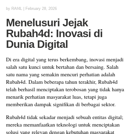
by
RAf4L
|
February 28, 2026
Menelusuri Jejak
Rubah4d: Inovasi di
Dunia Digital
Di era digital yang terus berkembang, inovasi menjadi
salah satu kunci untuk bertahan dan bersaing. Salah
satu nama yang semakin mencuri perhatian adalah
Rubah4d. Dalam beberapa tahun terakhir, Rubah4d
telah berhasil menciptakan terobosan yang tidak hanya
menarik perhatian masyarakat luas, tetapi juga
memberikan dampak signifikan di berbagai sektor.
Rubah4d tidak sekadar menjadi sebuah entitas digital;
mereka memanfaatkan teknologi untuk menciptakan
solusi yang relevan dengan kebutuhan masyarakat