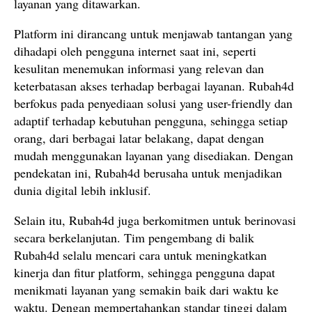
layanan yang ditawarkan.
Platform ini dirancang untuk menjawab tantangan yang
dihadapi oleh pengguna internet saat ini, seperti
kesulitan menemukan informasi yang relevan dan
keterbatasan akses terhadap berbagai layanan. Rubah4d
berfokus pada penyediaan solusi yang user-friendly dan
adaptif terhadap kebutuhan pengguna, sehingga setiap
orang, dari berbagai latar belakang, dapat dengan
mudah menggunakan layanan yang disediakan. Dengan
pendekatan ini, Rubah4d berusaha untuk menjadikan
dunia digital lebih inklusif.
Selain itu, Rubah4d juga berkomitmen untuk berinovasi
secara berkelanjutan. Tim pengembang di balik
Rubah4d selalu mencari cara untuk meningkatkan
kinerja dan fitur platform, sehingga pengguna dapat
menikmati layanan yang semakin baik dari waktu ke
waktu. Dengan mempertahankan standar tinggi dalam