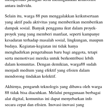
antara individu.
Selain itu, warga 88 pun menggalakkan keikutsertaan
yang aktif pada aktivitas yang memberikan memberikan
dampak sosial. Banyak pengguna ikut dalam proyek-
proyek yang yang memberi manfaat, seperti kampanye
kesadaran terhadap masalah sosial, lingkungan, maupun
budaya. Kegiatan-kegiatan ini tidak hanya
menghadirkan pengetahuan baru bagi anggota, tetapi
serta memotivasi mereka untuk berkontribusi lebih
dalam komunitas. Dengan demikian, warga88 sudah
menjadi medium yang efektif yang efisien dalam
mendorong tindakan kolektif.
Akhirnya, pengaruh teknologis yang dibawa oleh warga
88 tidak bisa diacuhkan. Melalui penggunaan berbagai
alat digital, komunitas ini dapat menyebarkan info
secara cepat dan efisien. Inovasi-inovasi yang