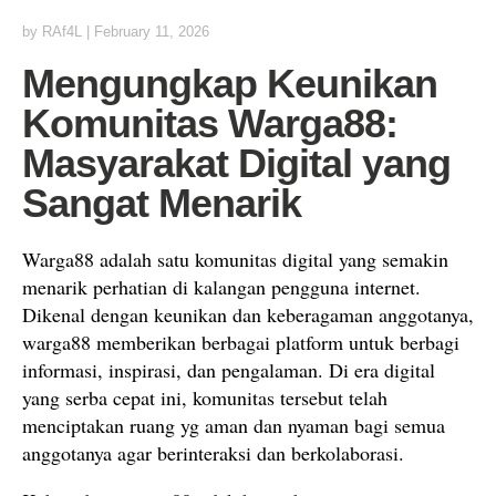
by
RAf4L
|
February 11, 2026
Mengungkap Keunikan
Komunitas Warga88:
Masyarakat Digital yang
Sangat Menarik
Warga88 adalah satu komunitas digital yang semakin
menarik perhatian di kalangan pengguna internet.
Dikenal dengan keunikan dan keberagaman anggotanya,
warga88 memberikan berbagai platform untuk berbagi
informasi, inspirasi, dan pengalaman. Di era digital
yang serba cepat ini, komunitas tersebut telah
menciptakan ruang yg aman dan nyaman bagi semua
anggotanya agar berinteraksi dan berkolaborasi.