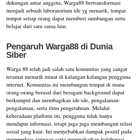
dukungan antar anggota, Warga88 bertransformasi
menjadi sebuah laboratorium ide yg menarik, tempat
tempat setiap orang dapat memberi sumbangan serta
belajar dari satu sama lain.
Pengaruh Warga88 di Dunia
Siber
Warga 88 telah jadi salah satu komunitas yang sangat
teramat menarik minat di kalangan kalangan pengguna
internet. Komunitas ini membangun tempat di mana
orang-orang berasal dari beragam background dapat
berkumpul dan membagikan ide-ide, pengalaman-
pengalaman, serta ilmu pengetahuan. Melalui
keberadaan platform ini, pengguna tidak hanya
mendapat informasi, tetapi juga juga membangun relasi
sosial yang kuat. Ini menyebabkan dampak positif pada
memperluas jaringan serta meningkatkan kolaborasi