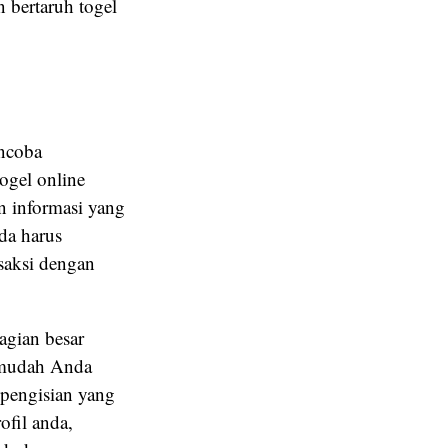
 bertaruh togel
encoba
ogel online
n informasi yang
da harus
saksi dengan
agian besar
rmudah Anda
 pengisian yang
ofil anda,