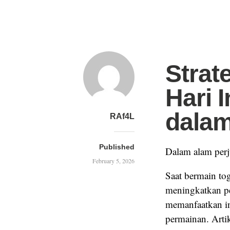
Strat
Hari 
dala
RAf4L
Published
Dalam alam per
February 5, 2026
Saat bermain to
meningkatkan p
memanfaatkan inf
permainan. Arti