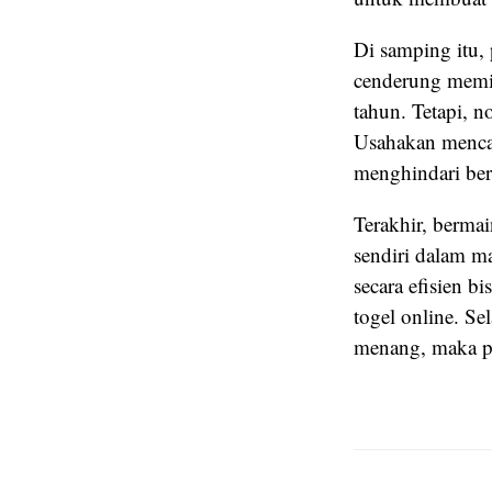
Di samping itu,
cenderung memili
tahun. Tetapi, 
Usahakan mencam
menghindari ber
Terakhir, berma
sendiri dalam m
secara efisien 
togel online. Se
menang, maka pa