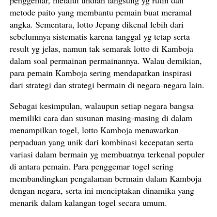
penggemar, melalui undian langsung yg rutin dan
metode paito yang membantu pemain buat meramal
angka. Sementara, lotto Jepang dikenal lebih dari
sebelumnya sistematis karena tanggal yg tetap serta
result yg jelas, namun tak semarak lotto di Kamboja
dalam soal permainan permainannya. Walau demikian,
para pemain Kamboja sering mendapatkan inspirasi
dari strategi dan strategi bermain di negara-negara lain.
Sebagai kesimpulan, walaupun setiap negara bangsa
memiliki cara dan susunan masing-masing di dalam
menampilkan togel, lotto Kamboja menawarkan
perpaduan yang unik dari kombinasi kecepatan serta
variasi dalam bermain yg membuatnya terkenal populer
di antara pemain. Para penggemar togel sering
membandingkan pengalaman bermain dalam Kamboja
dengan negara, serta ini menciptakan dinamika yang
menarik dalam kalangan togel secara umum.