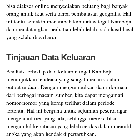
bisa diakses online menyediakan peluang bagi banyak
orang untuk ikut serta tanpa pembatasan geografis. Hal
ini tentu semakin menambah komunitas togel Kamboja
dan mendatangkan perhatian lebih lebih pada hasil hasil
yang selalu diperbarui.
Tinjauan Data Keluaran
Analisis terhadap data keluaran togel Kamboja
menunjukkan tendensi yang sangat menarik dalam
output undian. Dengan mengumpulkan dan informasi
dari berbagai macam sumber, kita dapat mengamati
nomor-nomor yang kerap terlihat dalam periode
tertentu. Hal ini berguna untuk sejumlah peserta agar
mengetahui tren yang ada, sehingga mereka bisa
mengambil keputusan yang lebih cerdas dalam memilih
angka yang akan hendak dipertaruhkan.