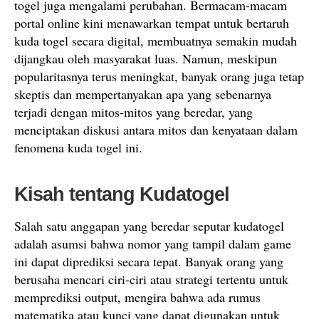
togel juga mengalami perubahan. Bermacam-macam
portal online kini menawarkan tempat untuk bertaruh
kuda togel secara digital, membuatnya semakin mudah
dijangkau oleh masyarakat luas. Namun, meskipun
popularitasnya terus meningkat, banyak orang juga tetap
skeptis dan mempertanyakan apa yang sebenarnya
terjadi dengan mitos-mitos yang beredar, yang
menciptakan diskusi antara mitos dan kenyataan dalam
fenomena kuda togel ini.
Kisah tentang Kudatogel
Salah satu anggapan yang beredar seputar kudatogel
adalah asumsi bahwa nomor yang tampil dalam game
ini dapat diprediksi secara tepat. Banyak orang yang
berusaha mencari ciri-ciri atau strategi tertentu untuk
memprediksi output, mengira bahwa ada rumus
matematika atau kunci yang dapat digunakan untuk