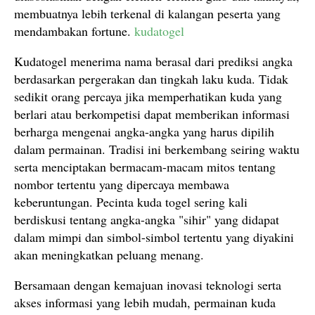
membuatnya lebih terkenal di kalangan peserta yang
mendambakan fortune.
kudatogel
Kudatogel menerima nama berasal dari prediksi angka
berdasarkan pergerakan dan tingkah laku kuda. Tidak
sedikit orang percaya jika memperhatikan kuda yang
berlari atau berkompetisi dapat memberikan informasi
berharga mengenai angka-angka yang harus dipilih
dalam permainan. Tradisi ini berkembang seiring waktu
serta menciptakan bermacam-macam mitos tentang
nombor tertentu yang dipercaya membawa
keberuntungan. Pecinta kuda togel sering kali
berdiskusi tentang angka-angka "sihir" yang didapat
dalam mimpi dan simbol-simbol tertentu yang diyakini
akan meningkatkan peluang menang.
Bersamaan dengan kemajuan inovasi teknologi serta
akses informasi yang lebih mudah, permainan kuda