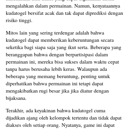
mengalahkan dalam permainan. Namun, kenyataannya
kudatogel bersifat acak dan tak dapat diprediksi dengan
risiko tinggi.
Mitos lain yang sering terdengar adalah bahwa
kudatogel dapat memberikan keberuntungan secara
seketika bagi siapa saja yang ikut serta. Beberapa yang
beranggapan bahwa dengan berpartisipasi dalam
permainan ini, mereka bisa sukses dalam waktu cepat
tanpa harus berusaha lebih keras. Walaupun ada
beberapa yang memang beruntung, penting untuk
diperhatikan bahwa permainan ini tetapi dapat
mengakibatkan rugi besar jika jika diatur dengan
bijaksana.
Terakhir, ada keyakinan bahwa kudatogel cuma
dijadikan ajang oleh kelompok tertentu dan tidak dapat
diakses oleh setiap orang. Nyatanya, game ini dapat