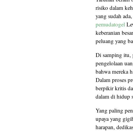
risiko dalam keh
yang sudah ada,
pemudatogel
Lew
keberanian besa
peluang yang ba
Di samping itu,
pengelolaan uan
bahwa mereka ha
Dalam proses pr
berpikir kritis 
dalam di hidup s
Yang paling pen
upaya yang gigih
harapan, dedikas