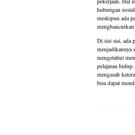
pekerjaan. Hal i
hubungan sosial
meskipun ada pel
menghancurkan h
Di sisi sisi, ad
menjadikannya se
mengetahui mem
pelajaran hidup.
mengasah ketera
bisa dapat menda