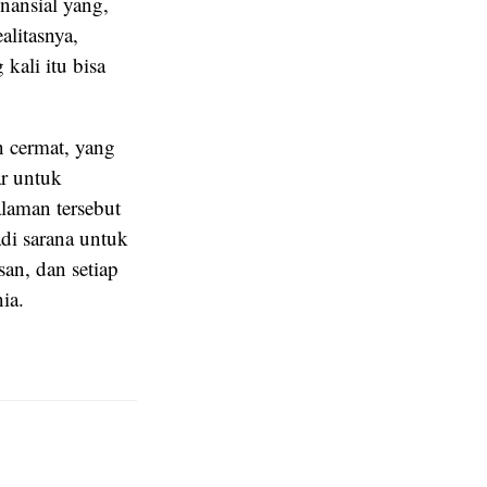
nansial yang,
litasnya,
kali itu bisa
n cermat, yang
ar untuk
laman tersebut
adi sarana untuk
an, dan setiap
ia.