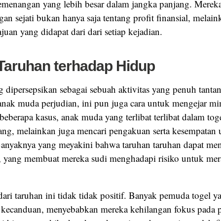
menangan yang lebih besar dalam jangka panjang. Merek
 sejati bukan hanya saja tentang profit finansial, melain
juan yang didapat dari dari setiap kejadian.
aruhan terhadap Hidup
g dipersepsikan sebagai sebuah aktivitas yang penuh tantan
anak muda perjudian, ini pun juga cara untuk mengejar mi
eberapa kasus, anak muda yang terlibat terlibat dalam tog
uang, melainkan juga mencari pengakuan serta kesempata
anyaknya yang meyakini bahwa taruhan taruhan dapat men
 yang membuat mereka sudi menghadapi risiko untuk mer
ari taruhan ini tidak tidak positif. Banyak pemuda togel y
 kecanduan, menyebabkan mereka kehilangan fokus pada p