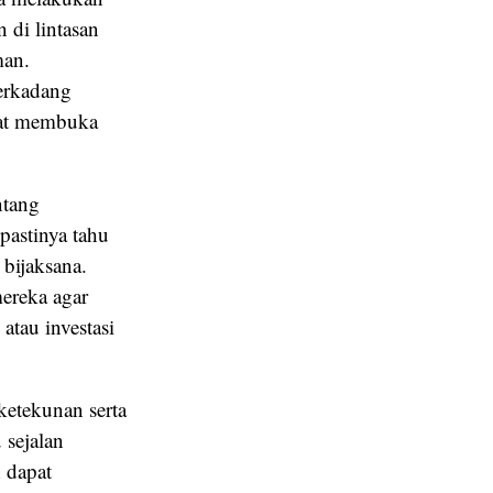
 di lintasan
man.
erkadang
pat membuka
ntang
pastinya tahu
bijaksana.
ereka agar
atau investasi
ketekunan serta
 sejalan
n dapat