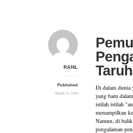
Pemud
Penga
Taruh
RAf4L
Published
Di dalam dunia 
March 14, 2026
yang baru dalam
istilah istilah 
menampilkan keb
Namun, di balik
pengalaman pen