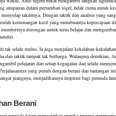
nnya waktu, Andi segera nekat mengambil langkah signifika
 simpanan dalam pertaruhan togel, tidak cuma untuk kes
a menyulap takdirnya. Dengan taktik dan analisis yang san
umlah kemenangan kecil yang membuatnya kepercayaan dir
i memberinya dorongan untuk terus belajar dan mengemb
endiri.
di tak selalu mulus. Ia juga menjalani kekalahan-kekalahan
a dan taktik tampak tak berharga. Walaupun demikian, An
ngambil pelajaran dari setiap kegagalan dan selalu meny
Perjalanannya yang penuh dengan berani dan tantangan i
mangat juangnya, menjadikannya inspirasi bagi pemuda lain
.
han Berani
bagi pemuda lotere mengajarkan mereka tentang pentingn