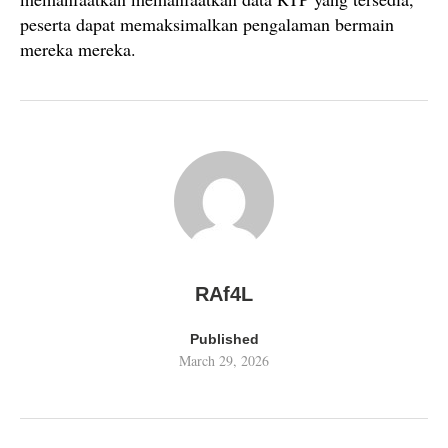
peserta dapat memaksimalkan pengalaman bermain
mereka mereka.
RAf4L
Published
March 29, 2026