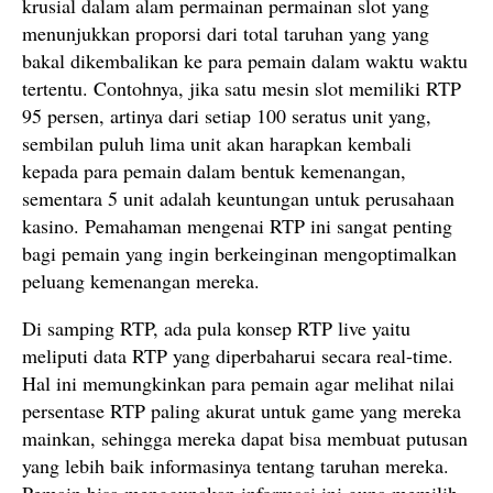
krusial dalam alam permainan permainan slot yang
menunjukkan proporsi dari total taruhan yang yang
bakal dikembalikan ke para pemain dalam waktu waktu
tertentu. Contohnya, jika satu mesin slot memiliki RTP
95 persen, artinya dari setiap 100 seratus unit yang,
sembilan puluh lima unit akan harapkan kembali
kepada para pemain dalam bentuk kemenangan,
sementara 5 unit adalah keuntungan untuk perusahaan
kasino. Pemahaman mengenai RTP ini sangat penting
bagi pemain yang ingin berkeinginan mengoptimalkan
peluang kemenangan mereka.
Di samping RTP, ada pula konsep RTP live yaitu
meliputi data RTP yang diperbaharui secara real-time.
Hal ini memungkinkan para pemain agar melihat nilai
persentase RTP paling akurat untuk game yang mereka
mainkan, sehingga mereka dapat bisa membuat putusan
yang lebih baik informasinya tentang taruhan mereka.