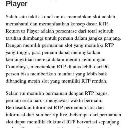
Player
Salah satu taktik kunci untuk memainkan slot adalah
memahami dan memanfaatkan konsep dasar RTP.
Return to Player adalah persentase dari total seluruh
taruhan diimbangi untuk pemain dalam jangka panjang.
Dengan memilih permainan slot yang memiliki RTP
yang tinggi, para pemain dapat meningkatkan
kemungkinan mereka dalam meraih keuntungan.
Contohnya, menetapkan RTP di atas lebih dari 96
persen bisa memberikan manfaat yang lebih baik
dibanding mesin slot yang memiliki RTP rendah.
Selain itu memilih permainan dengan RTP bagus,
pemain serta harus mengawasi waktu bermain.
Berdasarkan informasi RTP permainan slot dan
informasi dari sumber rtp live, beberapa dari permainan
slot dapat memiliki fluktuasi RTP bervariasi sepanjang