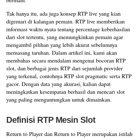
bermain.
Tak hanya itu, ada juga konsep RTP live yang kian
digemari di kalangan pemain. RTP live memberikan
informasi waktu nyata tentang percentage keberhasilan
dari slot tertentu, yang memungkinkan pemain agar
mengambil pilihan yang lebih akurat sebelumnya
memasang taruhan. Dalam artikel ini, kami akan
membahas secara mendalam mengenai bocoran RTP
slot, dan berbagai jenis RTP dari sejumlah provider
yang terkenal, contohnya RTP slot pragmatic serta RTP
gacor. Dengan data yang akurasi, kalian dapat
meningkatkan kesempatan berhasil dan mencari slot
yang paling menguntungkan untuk dimainkan.
Definisi RTP Mesin Slot
Return to Player dan Return to Player merupakan istilah