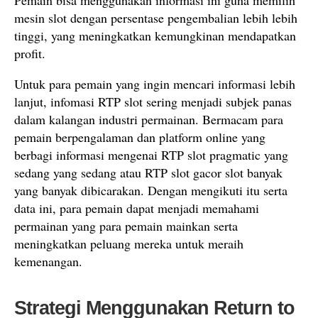
Pemain bisa menggunakan informasi ini guna memilih
mesin slot dengan persentase pengembalian lebih lebih
tinggi, yang meningkatkan kemungkinan mendapatkan
profit.
Untuk para pemain yang ingin mencari informasi lebih
lanjut, infomasi RTP slot sering menjadi subjek panas
dalam kalangan industri permainan. Bermacam para
pemain berpengalaman dan platform online yang
berbagi informasi mengenai RTP slot pragmatic yang
sedang yang sedang atau RTP slot gacor slot banyak
yang banyak dibicarakan. Dengan mengikuti itu serta
data ini, para pemain dapat menjadi memahami
permainan yang para pemain mainkan serta
meningkatkan peluang mereka untuk meraih
kemenangan.
Strategi Menggunakan Return to