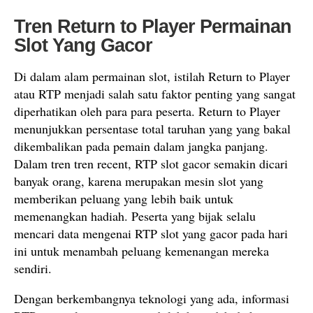
Tren Return to Player Permainan
Slot Yang Gacor
Di dalam alam permainan slot, istilah Return to Player
atau RTP menjadi salah satu faktor penting yang sangat
diperhatikan oleh para para peserta. Return to Player
menunjukkan persentase total taruhan yang yang bakal
dikembalikan pada pemain dalam jangka panjang.
Dalam tren tren recent, RTP slot gacor semakin dicari
banyak orang, karena merupakan mesin slot yang
memberikan peluang yang lebih baik untuk
memenangkan hadiah. Peserta yang bijak selalu
mencari data mengenai RTP slot yang gacor pada hari
ini untuk menambah peluang kemenangan mereka
sendiri.
Dengan berkembangnya teknologi yang ada, informasi