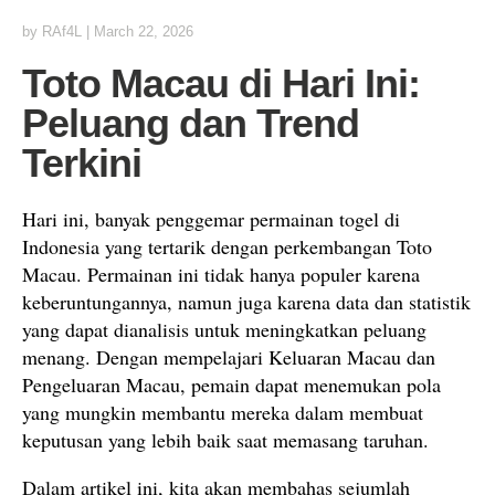
by
RAf4L
|
March 22, 2026
Toto Macau di Hari Ini:
Peluang dan Trend
Terkini
Hari ini, banyak penggemar permainan togel di
Indonesia yang tertarik dengan perkembangan Toto
Macau. Permainan ini tidak hanya populer karena
keberuntungannya, namun juga karena data dan statistik
yang dapat dianalisis untuk meningkatkan peluang
menang. Dengan mempelajari Keluaran Macau dan
Pengeluaran Macau, pemain dapat menemukan pola
yang mungkin membantu mereka dalam membuat
keputusan yang lebih baik saat memasang taruhan.
Dalam artikel ini, kita akan membahas sejumlah