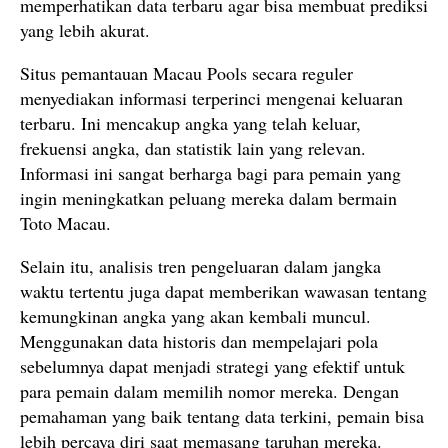
memperhatikan data terbaru agar bisa membuat prediksi
yang lebih akurat.
Situs pemantauan Macau Pools secara reguler
menyediakan informasi terperinci mengenai keluaran
terbaru. Ini mencakup angka yang telah keluar,
frekuensi angka, dan statistik lain yang relevan.
Informasi ini sangat berharga bagi para pemain yang
ingin meningkatkan peluang mereka dalam bermain
Toto Macau.
Selain itu, analisis tren pengeluaran dalam jangka
waktu tertentu juga dapat memberikan wawasan tentang
kemungkinan angka yang akan kembali muncul.
Menggunakan data historis dan mempelajari pola
sebelumnya dapat menjadi strategi yang efektif untuk
para pemain dalam memilih nomor mereka. Dengan
pemahaman yang baik tentang data terkini, pemain bisa
lebih percaya diri saat memasang taruhan mereka.