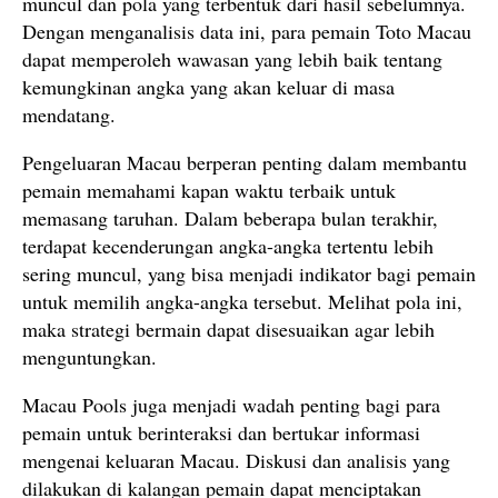
muncul dan pola yang terbentuk dari hasil sebelumnya.
Dengan menganalisis data ini, para pemain Toto Macau
dapat memperoleh wawasan yang lebih baik tentang
kemungkinan angka yang akan keluar di masa
mendatang.
Pengeluaran Macau berperan penting dalam membantu
pemain memahami kapan waktu terbaik untuk
memasang taruhan. Dalam beberapa bulan terakhir,
terdapat kecenderungan angka-angka tertentu lebih
sering muncul, yang bisa menjadi indikator bagi pemain
untuk memilih angka-angka tersebut. Melihat pola ini,
maka strategi bermain dapat disesuaikan agar lebih
menguntungkan.
Macau Pools juga menjadi wadah penting bagi para
pemain untuk berinteraksi dan bertukar informasi
mengenai keluaran Macau. Diskusi dan analisis yang
dilakukan di kalangan pemain dapat menciptakan