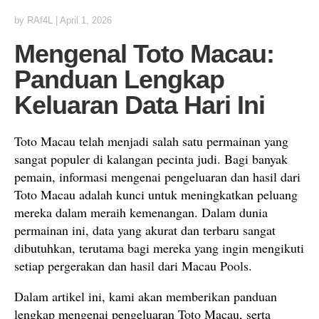
by
RAf4L
|
April 1, 2026
Mengenal Toto Macau:
Panduan Lengkap
Keluaran Data Hari Ini
Toto Macau telah menjadi salah satu permainan yang
sangat populer di kalangan pecinta judi. Bagi banyak
pemain, informasi mengenai pengeluaran dan hasil dari
Toto Macau adalah kunci untuk meningkatkan peluang
mereka dalam meraih kemenangan. Dalam dunia
permainan ini, data yang akurat dan terbaru sangat
dibutuhkan, terutama bagi mereka yang ingin mengikuti
setiap pergerakan dan hasil dari Macau Pools.
Dalam artikel ini, kami akan memberikan panduan
lengkap mengenai pengeluaran Toto Macau, serta