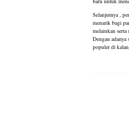
baru untuk menc
Selanjutnya , pe
menarik bagi pa
melainkan sert
Dengan adanya s
populer di kala