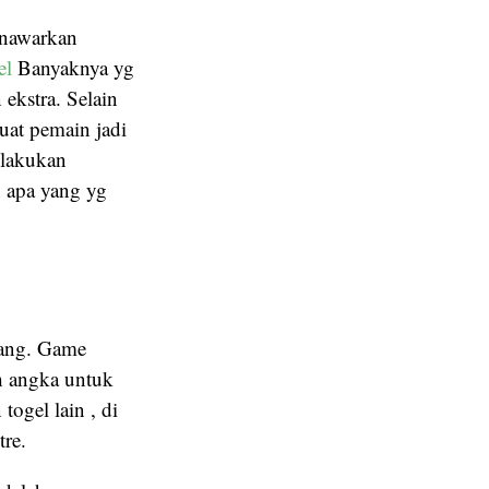
enawarkan
el
Banyaknya yg
ekstra. Selain
uat pemain jadi
elakukan
 apa yang yg
rang. Game
h angka untuk
togel lain , di
tre.