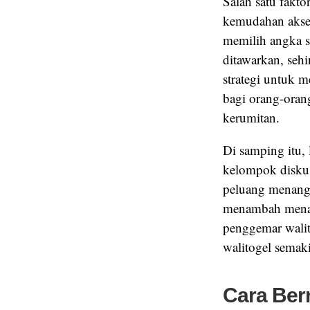
Salah satu fakt
kemudahan akses
memilih angka s
ditawarkan, seh
strategi untuk 
bagi orang-oran
kerumitan.
Di samping itu,
kelompok disku
peluang menang.
menambah menam
penggemar walit
walitogel semaki
Cara Ber