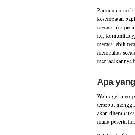
Permainan ini b
kesempatan bagi
merasa jika perm
itu, komunitas 
merasa lebih ter
membahas secara
menjadikannya b
Apa yang
Walitogel merup
tersebut mengga
akan ditempatkan
mana peserta ha