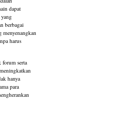
adalah
ain dapat
e yang
n berbagai
ang menyenangkan
anpa harus
 forum serta
 meningkatkan
dak hanya
ama para
 mengherankan