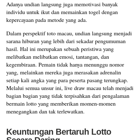
Adanya undian langsung juga memotivasi banyak
individu untuk ikut dan memainkan togel dengan
kepercayaan pada metode yang ada.
Dalam perspektif toto macau, undian langsung menjadi
sarana hiburan yang lebih dari sekadar pengumuman
hasil. Hal ini merupakan sebuah peristiwa yang
melibatkan melibatkan emosi, tantangan, dan
kegembiraan. Pemain tidak hanya menunggu nomor
yang, melainkan mereka juga merasakan adrenalin
setiap kali angka yang para peserta pasang terungkap.
Melalui semua unsur ini, live draw macau telah menjadi
bagian bagian yang tidak terpisahkan dari pengalaman
bermain lotto yang memberikan momen-momen
menegangkan dan tak terlewatkan.
Keuntungan Bertaruh Lotto