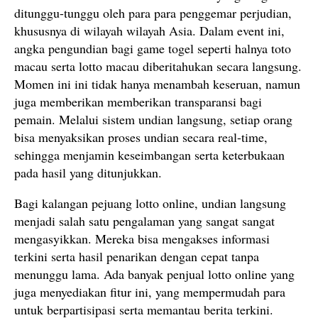
ditunggu-tunggu oleh para para penggemar perjudian,
khususnya di wilayah wilayah Asia. Dalam event ini,
angka pengundian bagi game togel seperti halnya toto
macau serta lotto macau diberitahukan secara langsung.
Momen ini ini tidak hanya menambah keseruan, namun
juga memberikan memberikan transparansi bagi
pemain. Melalui sistem undian langsung, setiap orang
bisa menyaksikan proses undian secara real-time,
sehingga menjamin keseimbangan serta keterbukaan
pada hasil yang ditunjukkan.
Bagi kalangan pejuang lotto online, undian langsung
menjadi salah satu pengalaman yang sangat sangat
mengasyikkan. Mereka bisa mengakses informasi
terkini serta hasil penarikan dengan cepat tanpa
menunggu lama. Ada banyak penjual lotto online yang
juga menyediakan fitur ini, yang mempermudah para
untuk berpartisipasi serta memantau berita terkini.