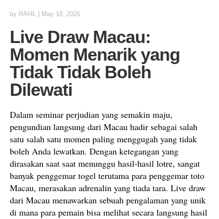
by
RAf4L
|
May 18, 2026
Live Draw Macau:
Momen Menarik yang
Tidak Tidak Boleh
Dilewati
Dalam seminar perjudian yang semakin maju,
pengundian langsung dari Macau hadir sebagai salah
satu salah satu momen paling menggugah yang tidak
boleh Anda lewatkan. Dengan ketegangan yang
dirasakan saat saat menunggu hasil-hasil lotre, sangat
banyak penggemar togel terutama para penggemar toto
Macau, merasakan adrenalin yang tiada tara. Live draw
dari Macau menawarkan sebuah pengalaman yang unik
di mana para pemain bisa melihat secara langsung hasil