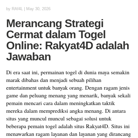
by
RAf4L
|
May 30, 2026
Merancang Strategi
Cermat dalam Togel
Online: Rakyat4D adalah
Jawaban
Di era saat ini, permainan togel di dunia maya semakin
marak dibahas dan menjadi sebuah pilihan
entertainment untuk banyak orang. Dengan ragam jenis
game dan peluang menang yang menarik, banyak sekali
pemain mencari cara dalam meningkatkan taktik
mereka dalam memprediksi angka menang. Di antara
situs yang muncul muncul sebagai solusi untuk
beberapa pemain togel adalah situs Rakyat4D. Situs ini
menawarkan ragam layanan dan layanan yang dirancang