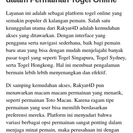
Layanan ini adalah sebagai platform togel online yang
semakin populer di kalangan pemain. Salah satu
keunggulan utama dari Rakyat4D adalah kemudahan
akses yang ditawarkan. Dengan interface yang
pengguna serta navigasi sederhana, baik bagi pemain
baru atau yang bisa dengan mudah menjelajahi banyak
pasar togel yang seperti Togel Singapura, Togel Sydney,
serta Togel Hongkong. Hal ini membuat pengalaman
bermain lebih lebih menyenangkan dan efektif.
Di samping kemudahan akses, Rakyat4D pun
menawarkan macam macam permainan yang menarik,
seperti permainan Toto Macau. Karena ragam tipe
permainan yang user bisa memilih berdasarkan
preferensi mereka. Platform ini menyadari bahwa
variasi berbagai opsi permainan sangat penting dalam
menjaga minat pemain, maka perusahaan ini dengan