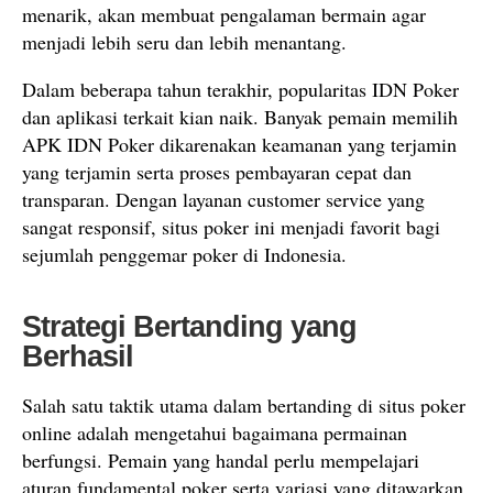
menarik, akan membuat pengalaman bermain agar
menjadi lebih seru dan lebih menantang.
Dalam beberapa tahun terakhir, popularitas IDN Poker
dan aplikasi terkait kian naik. Banyak pemain memilih
APK IDN Poker dikarenakan keamanan yang terjamin
yang terjamin serta proses pembayaran cepat dan
transparan. Dengan layanan customer service yang
sangat responsif, situs poker ini menjadi favorit bagi
sejumlah penggemar poker di Indonesia.
Strategi Bertanding yang
Berhasil
Salah satu taktik utama dalam bertanding di situs poker
online adalah mengetahui bagaimana permainan
berfungsi. Pemain yang handal perlu mempelajari
aturan fundamental poker serta variasi yang ditawarkan