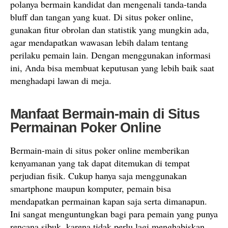
polanya bermain kandidat dan mengenali tanda-tanda
bluff dan tangan yang kuat. Di situs poker online,
gunakan fitur obrolan dan statistik yang mungkin ada,
agar mendapatkan wawasan lebih dalam tentang
perilaku pemain lain. Dengan menggunakan informasi
ini, Anda bisa membuat keputusan yang lebih baik saat
menghadapi lawan di meja.
Manfaat Bermain-main di Situs
Permainan Poker Online
Bermain-main di situs poker online memberikan
kenyamanan yang tak dapat ditemukan di tempat
perjudian fisik. Cukup hanya saja menggunakan
smartphone maupun komputer, pemain bisa
mendapatkan permainan kapan saja serta dimanapun.
Ini sangat menguntungkan bagi para pemain yang punya
rencana sibuk, karena tidak perlu lagi menghabiskan