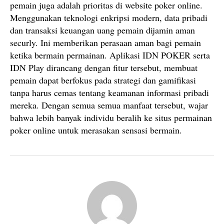
pemain juga adalah prioritas di website poker online.
Menggunakan teknologi enkripsi modern, data pribadi
dan transaksi keuangan uang pemain dijamin aman
securly. Ini memberikan perasaan aman bagi pemain
ketika bermain permainan. Aplikasi IDN POKER serta
IDN Play dirancang dengan fitur tersebut, membuat
pemain dapat berfokus pada strategi dan gamifikasi
tanpa harus cemas tentang keamanan informasi pribadi
mereka. Dengan semua semua manfaat tersebut, wajar
bahwa lebih banyak individu beralih ke situs permainan
poker online untuk merasakan sensasi bermain.