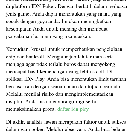
di platform IDN Poker. Dengan berlatih dalam berbagai
jenis game, Anda dapat menentukan yang mana yang
cocok dengan gaya anda. Ini akan meningkatkan
kesempatan Anda untuk menang dan membuat
pengalaman bermain yang memuaskan.
Kemudian, krusial untuk memperhatikan pengelolaan
chip dan bankroll. Mengatur jumlah taruhan serta
menjaga agar tidak terlalu boros dapat menyokong
mencapai hasil kemenangan yang lebih stabil. Di
aplikasi IDN Play, Anda bisa menentukan limit taruhan
berdasarkan dengan kemampuan dan tujuan bermain.
Melalui menilai risiko dan mengimplementasikan
disiplin, Anda bisa mengurangi rugi serta
memaksimalkan profit.
daftar idn play
Di akhir, analisis lawan merupakan faktor untuk sukses
dalam gam poker. Melalui observasi, Anda bisa belajar