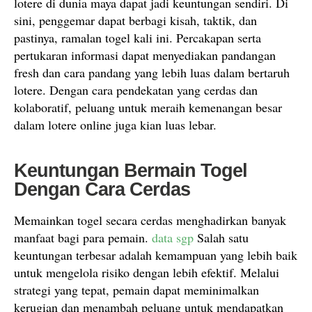
lotere di dunia maya dapat jadi keuntungan sendiri. Di
sini, penggemar dapat berbagi kisah, taktik, dan
pastinya, ramalan togel kali ini. Percakapan serta
pertukaran informasi dapat menyediakan pandangan
fresh dan cara pandang yang lebih luas dalam bertaruh
lotere. Dengan cara pendekatan yang cerdas dan
kolaboratif, peluang untuk meraih kemenangan besar
dalam lotere online juga kian luas lebar.
Keuntungan Bermain Togel
Dengan Cara Cerdas
Memainkan togel secara cerdas menghadirkan banyak
manfaat bagi para pemain.
data sgp
Salah satu
keuntungan terbesar adalah kemampuan yang lebih baik
untuk mengelola risiko dengan lebih efektif. Melalui
strategi yang tepat, pemain dapat meminimalkan
kerugian dan menambah peluang untuk mendapatkan