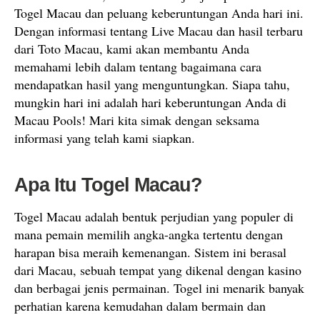
Togel Macau dan peluang keberuntungan Anda hari ini.
Dengan informasi tentang Live Macau dan hasil terbaru
dari Toto Macau, kami akan membantu Anda
memahami lebih dalam tentang bagaimana cara
mendapatkan hasil yang menguntungkan. Siapa tahu,
mungkin hari ini adalah hari keberuntungan Anda di
Macau Pools! Mari kita simak dengan seksama
informasi yang telah kami siapkan.
Apa Itu Togel Macau?
Togel Macau adalah bentuk perjudian yang populer di
mana pemain memilih angka-angka tertentu dengan
harapan bisa meraih kemenangan. Sistem ini berasal
dari Macau, sebuah tempat yang dikenal dengan kasino
dan berbagai jenis permainan. Togel ini menarik banyak
perhatian karena kemudahan dalam bermain dan