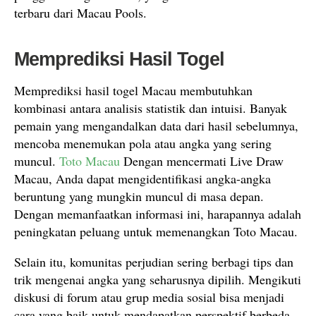
terbaru dari Macau Pools.
Memprediksi Hasil Togel
Memprediksi hasil togel Macau membutuhkan
kombinasi antara analisis statistik dan intuisi. Banyak
pemain yang mengandalkan data dari hasil sebelumnya,
mencoba menemukan pola atau angka yang sering
muncul.
Toto Macau
Dengan mencermati Live Draw
Macau, Anda dapat mengidentifikasi angka-angka
beruntung yang mungkin muncul di masa depan.
Dengan memanfaatkan informasi ini, harapannya adalah
peningkatan peluang untuk memenangkan Toto Macau.
Selain itu, komunitas perjudian sering berbagi tips dan
trik mengenai angka yang seharusnya dipilih. Mengikuti
diskusi di forum atau grup media sosial bisa menjadi
cara yang baik untuk mendapatkan perspektif berbeda.