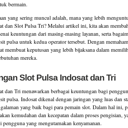
ntuk bermain.
an yang sering muncul adalah, mana yang lebih mengunt
at dan Slot Pulsa Tri? Melalui artikel ini, kita akan memba
ai keuntungan dari masing-masing layanan, serta bagaim
it pulsa untuk kedua operator tersebut. Dengan memahami
at membuat keputusan yang lebih bijaksana dalam memilih
ebutuhan mereka.
gan Slot Pulsa Indosat dan Tri
sat dan Tri menawarkan berbagai keuntungan bagi penggun
t pulsa. Indosat dikenal dengan jaringan yang luas dan st
alaman yang baik bagi para pemain slot. Dalam hal ini, pi
akan kemudahan dan kecepatan dalam proses pengisian, y
agi pengguna yang mengutamakan kenyamanan.