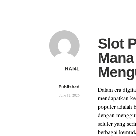
Slot P
Mana 
Meng
RAf4L
Published
Dalam era digita
June 12, 2026
mendapatkan keu
populer adalah 
dengan mengguna
seluler yang ser
berbagai kemud