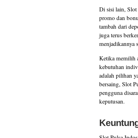
Di sisi lain, Sl
promo dan bonus
tambah dari dep
juga terus berk
menjadikannya se
Ketika memilih 
kebutuhan indivi
adalah pilihan 
bersaing, Slot P
pengguna disara
keputusan.
Keuntung
Slot Pulsa Indo