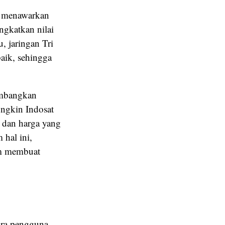
ali menawarkan
gkatkan nilai
u, jaringan Tri
aik, sehingga
timbangkan
ungkin Indosat
 dan harga yang
 hal ini,
um membuat
ara pengguna.