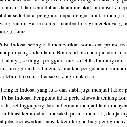
bihannya adalah kemudahan dalam melakukan transaksi dep
at dan sederhana, pengguna dapat dengan mudah mengisi 
yang berarti. Hal ini sangat membantu bagi mereka yang i
nunggu lama.
t Pulsa Indosat sering kali memberikan bonus dan promo m
aupun yang sudah lama. Bonus ini bisa berupa tambahan 
al lainnya, sehingga pengguna merasa lebih diuntungkan.
 ini, pengguna dapat memaksimalkan pengalaman bermain
i lebih dari setiap transaksi yang dilakukan.
 jaringan Indosat yang luas dan stabil juga menjadi faktor
 Pulsa Indosat. Pengguna tidak perlu khawatir tentang kon
ermain, sehingga pengalaman bermain menjadi lebih meny
kombinasi kemudahan transaksi, promo menarik, dan jarin
sat jelas menawarkan banyak keuntungan bagi penggunanya