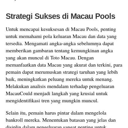
Strategi Sukses di Macau Pools
Untuk mencapai kesuksesan di Macau Pools, penting
untuk memahami pola keluaran Macau dan data yang
tersedia. Mengamati angka-angka sebelumnya dapat
memberikan gambaran tentang kemungkinan angka
yang akan muncul di Toto Macau. Dengan
memanfaatkan data Macau yang akurat dan terkini, para
pemain dapat merumuskan strategi taruhan yang lebih
baik, meningkatkan peluang mereka untuk menang.
Melakukan analisis mendalam terhadap pengeluaran
MacauCould menjadi langkah yang krusial untuk
mengidentifikasi tren yang mungkin muncul.
Selain itu, pemain harus pintar dalam mengelola
bankroll mereka. Menentukan batasan yang jelas dan
disiplin dalam pengeluaran sangat penting untuk