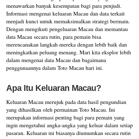
menawarkan banyak kesempatan bagi para penjudi.
Informasi mengenai keluaran Macau dan data terkait
menjadi kunci untuk memaksimalkan strategi bermain.
Dengan mengikuti pengeluaran Macau dan memantau
data Macau secara rutin, para pemain bisa
merencanakan langkah mereka dengan lebih baik dan
meningkatkan peluang menang. Mari kita eksplor lebih
dalam mengenai data Macau dan bagaimana
penggunaannya dalam Toto Macau hari ini.
Apa Itu Keluaran Macau?
Keluaran Macau merujuk pada data hasil pengundian
yang dihasilkan oleh permainan Toto Macau. Ini
merupakan informasi penting bagi para pemain yang
ingin mengetahui angka-angka yang keluar dalam setiap
pasaran. Keluaran ini biasanya diumumkan secara rutin