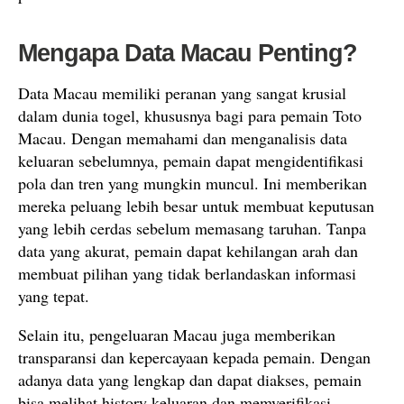
Mengapa Data Macau Penting?
Data Macau memiliki peranan yang sangat krusial
dalam dunia togel, khususnya bagi para pemain Toto
Macau. Dengan memahami dan menganalisis data
keluaran sebelumnya, pemain dapat mengidentifikasi
pola dan tren yang mungkin muncul. Ini memberikan
mereka peluang lebih besar untuk membuat keputusan
yang lebih cerdas sebelum memasang taruhan. Tanpa
data yang akurat, pemain dapat kehilangan arah dan
membuat pilihan yang tidak berlandaskan informasi
yang tepat.
Selain itu, pengeluaran Macau juga memberikan
transparansi dan kepercayaan kepada pemain. Dengan
adanya data yang lengkap dan dapat diakses, pemain
bisa melihat history keluaran dan memverifikasi