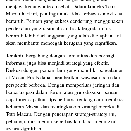
menjaga keuangan tetap sehat. Dalam konteks Toto
Macau hari ini, penting untuk tidak terbawa emosi saat
bertaruh. Pemain yang sukses cenderung menggunakan
pendekatan yang rasional dan tidak tergoda untuk
bertaruh lebih dari anggaran yang telah ditetapkan. Ini
akan membantu mencegah kerugian yang signifikan.
Terakhir, bergabung dengan komunitas dan berbagi
informasi juga bisa menjadi strategi yang efektif.
Diskusi dengan pemain lain yang memiliki pengalaman
di Macau Pools dapat memberikan wawasan baru dan
perspektif berbeda. Dengan memperluas jaringan dan
berpartisipasi dalam forum atau grup diskusi, pemain
dapat mendapatkan tips berharga tentang cara membaca
keluaran Macau dan meningkatkan strategi mereka di
Toto Macau. Dengan penerapan strategi-strategi ini,
peluang untuk meraih keberhasilan dapat meningkat
secara signifikan.